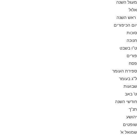
מעגל השנה
אלול
ראש השנה
יום הכיפורים
סוכות
חנוכה
ט”ו בשבט
פורים
פסח
ספירת העומר
ל”ג בעומר
שבועות
ט’ באב
חודשי השנה
תנ”ך
יהושע
שופטים
שמואל א’