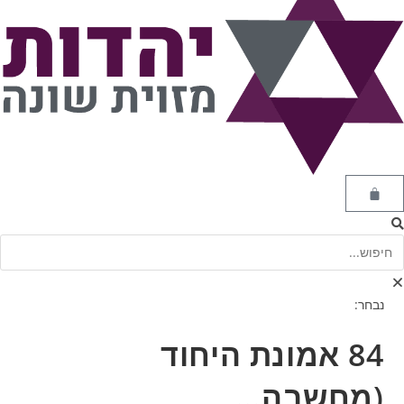
נבחר:
84 אמונת היחוד
(מחשבה…