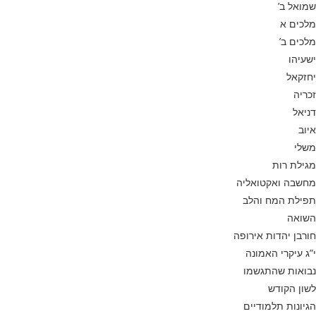
שמואל ב’
מלכים א
מלכים ב’
ישעיהו
יחזקאל
זכריה
דניאל
איוב
משלי
מגילת רות
מחשבה ואקטואליה
תפילת המח והלב
השואה
חורבן יהדות אירופה
י”ג עיקרי האמונה
נבואות שהתגשמו
לשון הקודש
הגיונות תלמודיים