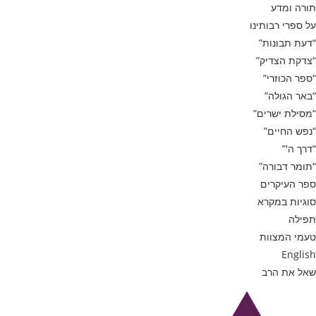
תורה ומדע
על ספרי רבותינו
“דעת תבונות”
“צדקת הצדיק”
“ספר הכוזרי”
“באר הגולה”
“מסילת ישרים”
“נפש החיים”
“דרך ה'”
“תומר דבורה”
ספר העיקרים
סוגיות במקרא
תפילה
טעמי המצוות
English
שאל את הרב