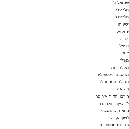
שמואל ב’
מלכים א
מלכים ב’
ישעיהו
יחזקאל
זכריה
דניאל
איוב
משלי
מגילת רות
מחשבה ואקטואליה
תפילת המח והלב
השואה
חורבן יהדות אירופה
י”ג עיקרי האמונה
נבואות שהתגשמו
לשון הקודש
הגיונות תלמודיים