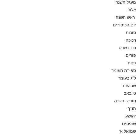
מעגל השנה
אלול
ראש השנה
יום הכיפורים
סוכות
חנוכה
ט”ו בשבט
פורים
פסח
ספירת העומר
ל”ג בעומר
שבועות
ט’ באב
חודשי השנה
תנ”ך
יהושע
שופטים
שמואל א’