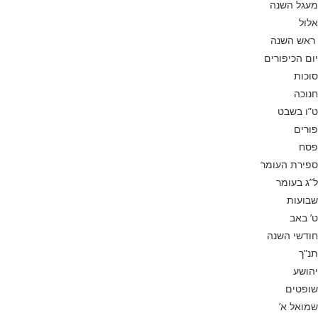
מעגל השנה
אלול
ראש השנה
יום הכיפורים
סוכות
חנוכה
ט”ו בשבט
פורים
פסח
ספירת העומר
ל”ג בעומר
שבועות
ט’ באב
חודשי השנה
תנ”ך
יהושע
שופטים
שמואל א’