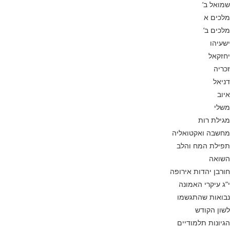
שמואל ב’
מלכים א
מלכים ב’
ישעיהו
יחזקאל
זכריה
דניאל
איוב
משלי
מגילת רות
מחשבה ואקטואליה
תפילת המח והלב
השואה
חורבן יהדות אירופה
י”ג עיקרי האמונה
נבואות שהתגשמו
לשון הקודש
הגיונות תלמודיים