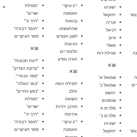
י”ג עיקרי
“מסילת
ישעיהו
האמונה
ישרים”
ומר
יחזקאל
נבואות
“דרך ה'”
זכריה
שהתגשמו
“תומר דבורה”
דניאל
לשון הקודש
ספר העיקרים
איוב
הגיונות
משלי
תלמודיים
ה
מגילת רות
תורה ומדע
“דעת תבונות”
“צדקת הצדיק”
“ספר הכוזרי”
ה
שמואל א’
תפילת המח
“באר הגולה”
ים
שמואל ב’
והלב
“נפש החיים”
יהושע
השואה
“מסילת
שופטים
חורבן יהדות
ישרים”
מלכים א
אירופה
“דרך ה'”
מלכים ב’
י”ג עיקרי
“תומר דבורה”
ישעיהו
האמונה
ספר העיקרים
ומר
יחזקאל
נבואות