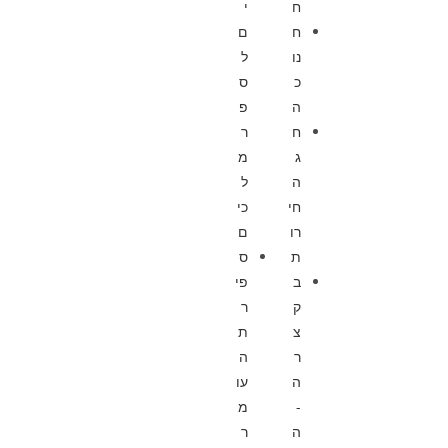
ח
י
ח
ם
נו
ל
כ
ס
ה
פ
ח
ר
ג
מ
ה
ל
חי
כי
רו
ם
ת
ס
ב
פי
ק
ר
צ
ת
ר
ה
ה
עו
-
מ
ה
ר