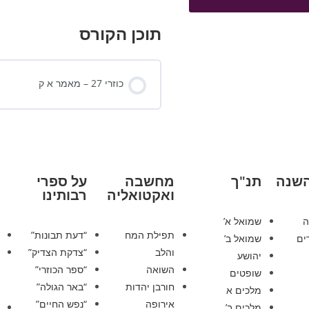
תוכן הקורס
כוזרי 27 – מאמר א ק
השנה
תנ"ך
מחשבה
על ספרי
ואקטואליה
רבותינו
ה
שמואל א’
תפילת המח
“דעת תבונות”
ים
שמואל ב’
והלב
“צדקת הצדיק”
יהושע
השואה
“ספר הכוזרי”
שופטים
חורבן יהדות
“באר הגולה”
מלכים א
אירופה
“נפש החיים”
מלכים ב’