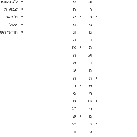
וב
פ
ל”ג בעומר
ה
ה
שבועות
ח
א
ט’ באב
גי
מ
אלול
ם
ונ
חודשי השנ
ו
ה
מ
צו
וע
ה
די
ש
ם
ע
ת
ה
ש
ר
רי
מ
פו
ח
רי
”ל
ם
ש
פ
יע
ס
ור