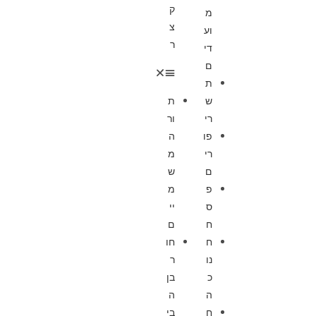
ק
מ
צ
וע
ר
די
ם
ת
ש
ת
רי
ור
פו
ה
רי
מ
ם
ש
פ
מ
ס
יי
ח
ם
ח
חו
נו
ר
כ
בן
ה
ה
ח
בי