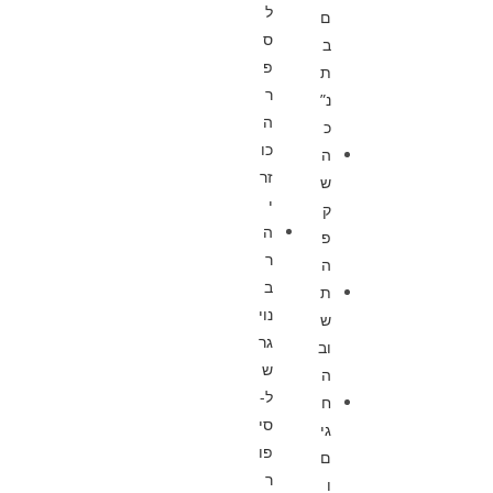
ל
ם
ס
ב
פ
ת
ר
נ”
ה
כ
כו
ה
זר
ש
י
ק
ה
פ
ר
ה
ב
ת
נוי
ש
גר
וב
ש
ה
ל-
ח
סי
גי
פו
ם
ר
ו