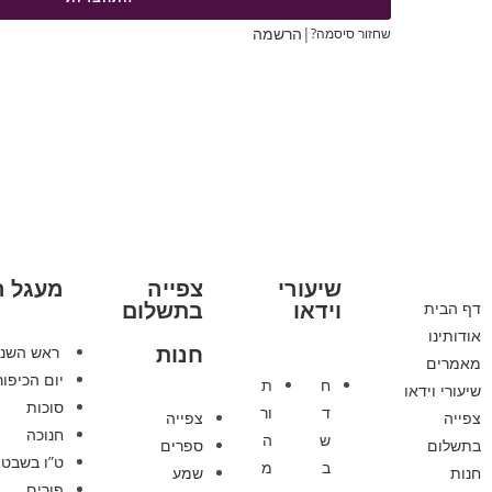
|
הרשמה
שחזור סיסמה?
שיעורי
צפייה
מעגל 
וידאו
בתשלום
דף הבית
אודותינו
חנות
ראש השנ
מאמרים
יום הכיפור
ח
ת
שיעורי וידאו
סוכות
ד
ור
צפייה
צפייה
חנוכה
ש
ה
בתשלום
ספרים
ט”ו בשבט
ב
מ
חנות
שמע
פורים