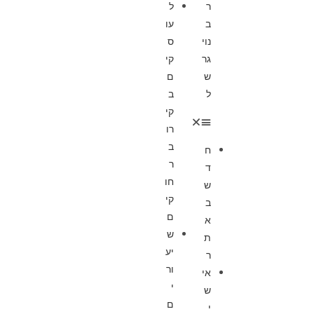
ר
ל
ב
עו
נוי
ס
גר
קי
ש
ם
ל
ב
קי
רו
ב
ח
ר
ד
חו
ש
קי
ב
ם
א
ש
ת
יע
ר
ור
אי
י
ש
ם
י