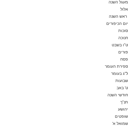
מעגל השנה
אלול
ראש השנה
יום הכיפורים
סוכות
חנוכה
ט”ו בשבט
פורים
פסח
ספירת העומר
ל”ג בעומר
שבועות
ט’ באב
חודשי השנה
תנ”ך
יהושע
שופטים
שמואל א’