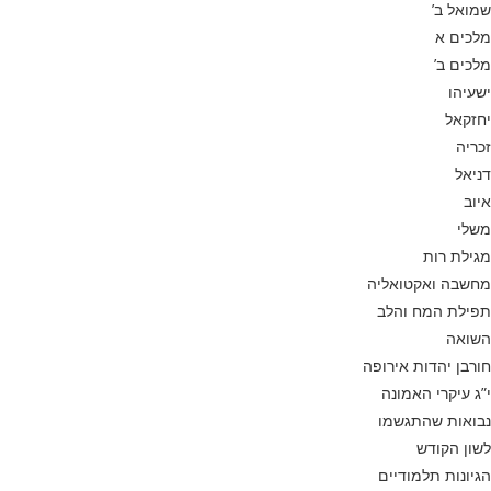
שמואל ב’
מלכים א
מלכים ב’
ישעיהו
יחזקאל
זכריה
דניאל
איוב
משלי
מגילת רות
מחשבה ואקטואליה
תפילת המח והלב
השואה
חורבן יהדות אירופה
י”ג עיקרי האמונה
נבואות שהתגשמו
לשון הקודש
הגיונות תלמודיים