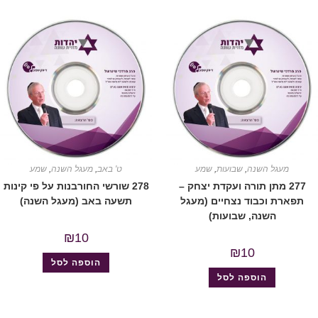
מעגל השנה
,
שבועות
,
שמע
ט' באב
,
מעגל השנה
,
שמע
277 מתן תורה ועקדת יצחק –
278 שורשי החורבנות על פי קינות
תפארת וכבוד נצחיים (מעגל
תשעה באב (מעגל השנה)
השנה, שבועות)
₪
10
₪
10
הוספה לסל
הוספה לסל