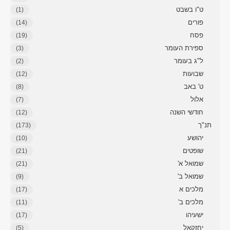
ט"ו בשבט
(1)
פורים
(14)
פסח
(19)
ספירת העומר
(3)
ל"ג בעומר
(2)
שבועות
(12)
ט' באב
(8)
אלול
(7)
חודשי השנה
(12)
תנ"ך
(173)
יהושע
(10)
שופטים
(21)
שמואל א'
(21)
שמואל ב'
(9)
מלכים א
(17)
מלכים ב'
(11)
ישעיהו
(17)
יחזקאל
(5)