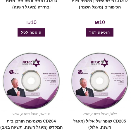
CD207 ריכוז הזכרון כהכנה ליום
CD203 פסח = פה סח, חרות
הכיפורים (מעגל השנה)
ובחירה (מעגל השנה)
₪
10
₪
10
הוספה לסל
הוספה לסל
אלול
,
מעגל השנה
,
שמע
ט' באב
,
מעגל השנה
,
שמע
CD205 שופר של אלול (מעגל
CD204 משמעות חורבן בית
השנה, אלול)
המקדש (מעגל השנה, תשעה באב)