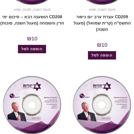
מעגל השנה
,
שמע
מעגל השנה
,
סוכות
,
שמע
CD209 עצרת ערב יום כיפור
CD208 הושענה רבא – סיכום ימי
התשס”ה (קרית שמואל) (מעגל
הדין והשמחה (מעגל השנה, סוכות)
השנה)
₪
10
₪
10
הוספה לסל
הוספה לסל