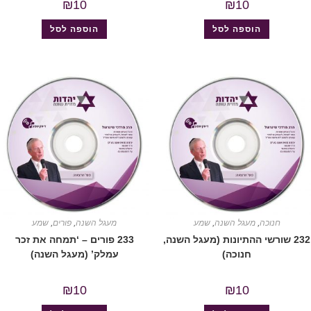
₪
10
₪
10
הוספה לסל
הוספה לסל
חנוכה
,
מעגל השנה
,
שמע
מעגל השנה
,
פורים
,
שמע
232 שורשי ההתיונות (מעגל השנה,
233 פורים – ‘תמחה את זכר
חנוכה)
עמלק’ (מעגל השנה)
₪
10
₪
10