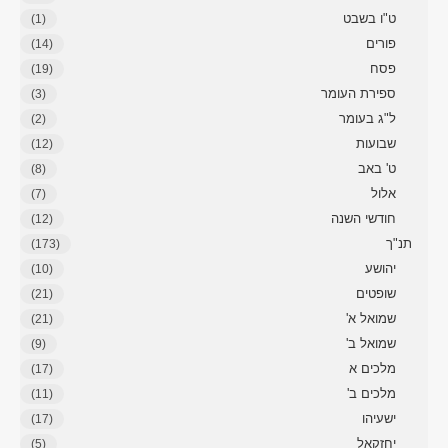
ט"ו בשבט
(1)
פורים
(14)
פסח
(19)
ספירת העומר
(3)
ל"ג בעומר
(2)
שבועות
(12)
ט' באב
(8)
אלול
(7)
חודשי השנה
(12)
תנ"ך
(173)
יהושע
(10)
שופטים
(21)
שמואל א'
(21)
שמואל ב'
(9)
מלכים א
(17)
מלכים ב'
(11)
ישעיהו
(17)
יחזקאל
(5)