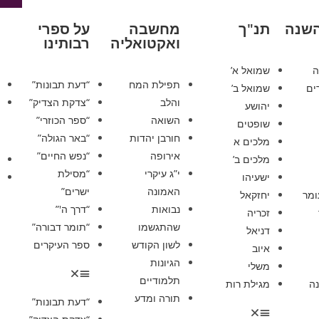
השנה
תנ"ך
מחשבה
על ספרי
ואקטואליה
רבותינו
ה
שמואל א’
תפילת המח
“דעת תבונות”
ים
שמואל ב’
והלב
“צדקת הצדיק”
יהושע
השואה
“ספר הכוזרי”
שופטים
חורבן יהדות
“באר הגולה”
מלכים א
אירופה
“נפש החיים”
מלכים ב’
י”ג עיקרי
“מסילת
ישעיהו
האמונה
ישרים”
ומר
יחזקאל
נבואות
“דרך ה'”
זכריה
שהתגשמו
“תומר דבורה”
דניאל
לשון הקודש
ספר העיקרים
איוב
הגיונות
משלי
תלמודיים
ה
מגילת רות
תורה ומדע
“דעת תבונות”