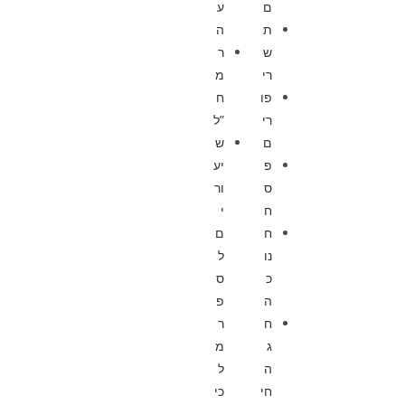
ם
ע
ת
ה
ש
ר
רי
מ
פו
ח
רי
”ל
ם
ש
פ
יע
ס
ור
ח
י
ח
ם
נו
ל
כ
ס
ה
פ
ח
ר
ג
מ
ה
ל
חי
כי