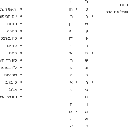
נ”
ת
חנות
כ
חו
ראש השנ
שאל את הרב
ה
ר
יום הכיפור
ש
בן
סוכות
ק
יה
חנוכה
פ
דו
ט”ו בשבט
ה
ת
פורים
ת
אי
פסח
ש
רו
ספירת הע
וב
פ
ל”ג בעומר
ה
ה
שבועות
ח
א
ט’ באב
גי
מ
אלול
ם
ונ
חודשי השנ
ו
ה
מ
צו
וע
ה
די
ש