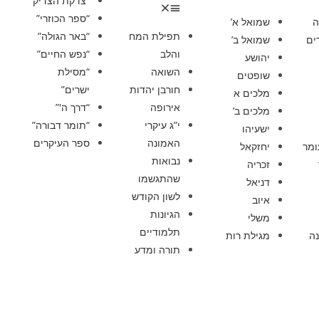
“צדקת הצדיק”
“ספר הכוזרי”
ה
שמואל א’
תפילת המח
“באר הגולה”
ים
שמואל ב’
והלב
“נפש החיים”
יהושע
השואה
“מסילת
שופטים
חורבן יהדות
ישרים”
מלכים א
אירופה
“דרך ה'”
מלכים ב’
י”ג עיקרי
“תומר דבורה”
ישעיהו
האמונה
ספר העיקרים
ומר
יחזקאל
נבואות
זכריה
שהתגשמו
דניאל
לשון הקודש
איוב
הגיונות
משלי
תלמודיים
ה
מגילת רות
תורה ומדע