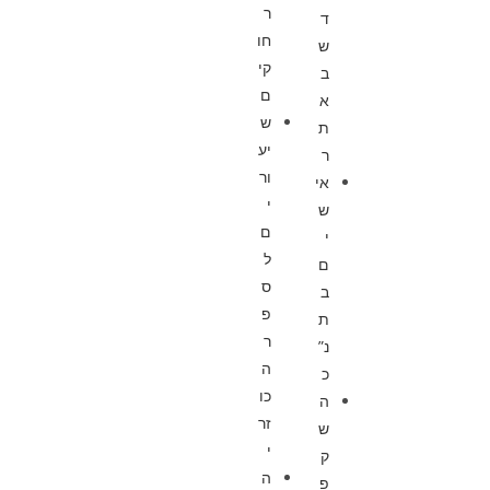
ר
ד
חו
ש
קי
ב
ם
א
ש
ת
יע
ר
ור
אי
י
ש
ם
י
ל
ם
ס
ב
פ
ת
ר
נ”
ה
כ
כו
ה
זר
ש
י
ק
ה
פ