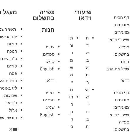
שיעורי
צפייה
מעגל 
וידאו
בתשלום
דף הבית
אודותינו
חנות
ראש השנ
מאמרים
יום הכיפור
ח
ת
שיעורי וידאו
סוכות
ד
ור
צפייה
צפייה
חנוכה
ש
ה
בתשלום
ספרים
ט”ו בשבט
ב
מ
חנות
שמע
פורים
א
ש
שאל את הרב
English
פסח
ת
מ
ספירת הע
ר
יי
ל”ג בעומר
אי
ם
דף הבית
צפייה
שבועות
ש
חו
אודותינו
ספרים
ט’ באב
י
ר
מאמרים
שמע
אלול
ם
בן
שיעורי וידאו
English
חודשי השנ
ב
ה
צפייה
ת
בי
בתשלום