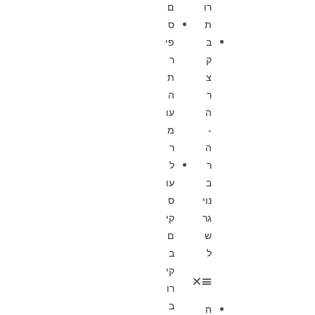
רו
ם
ת
ס
ב
פי
ק
ר
צ
ת
ר
ה
ה
עו
-
מ
ה
ר
ר
ל
ב
עו
נוי
ס
גר
קי
ש
ם
ל
ב
קי
רו
ב
ח