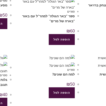
ספרים
צחק ברויאר
מסע א
ספרים
₪
50
ספר “באר הגולה” למהר”ל עם באור
“בארה של מרים”
הו
₪
60
הוספה לסל
ספרים
שית
למה הם שונים?
ספרים
גלות 
₪
50
תגוב
הוספה לסל
₪
40
הו