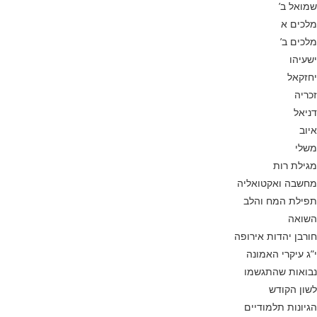
שמואל ב’
מלכים א
מלכים ב’
ישעיהו
יחזקאל
זכריה
דניאל
איוב
משלי
מגילת רות
מחשבה ואקטואליה
תפילת המח והלב
השואה
חורבן יהדות אירופה
י”ג עיקרי האמונה
נבואות שהתגשמו
לשון הקודש
הגיונות תלמודיים