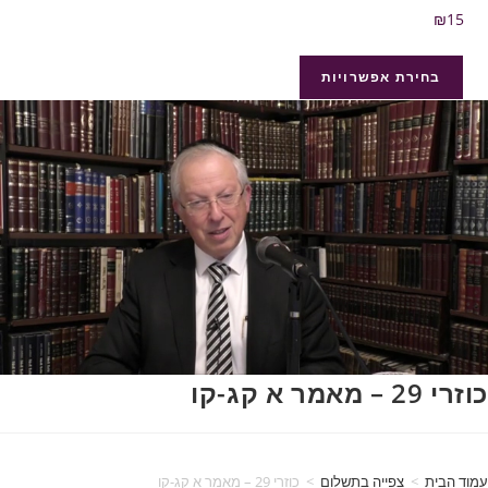
₪
15
בחירת אפשרויות
כוזרי 29 – מאמר א קג-קו
עמוד הבית
>
צפייה בתשלום
>
כוזרי 29 – מאמר א קג-קו