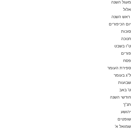
מעגל השנה
אלול
ראש השנה
יום הכיפורים
סוכות
חנוכה
ט”ו בשבט
פורים
פסח
ספירת העומר
ל”ג בעומר
שבועות
ט’ באב
חודשי השנה
תנ”ך
יהושע
שופטים
שמואל א’