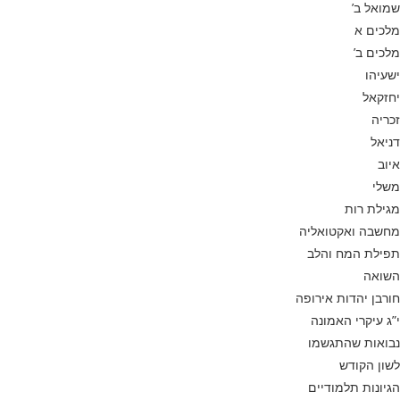
שמואל ב’
מלכים א
מלכים ב’
ישעיהו
יחזקאל
זכריה
דניאל
איוב
משלי
מגילת רות
מחשבה ואקטואליה
תפילת המח והלב
השואה
חורבן יהדות אירופה
י”ג עיקרי האמונה
נבואות שהתגשמו
לשון הקודש
הגיונות תלמודיים