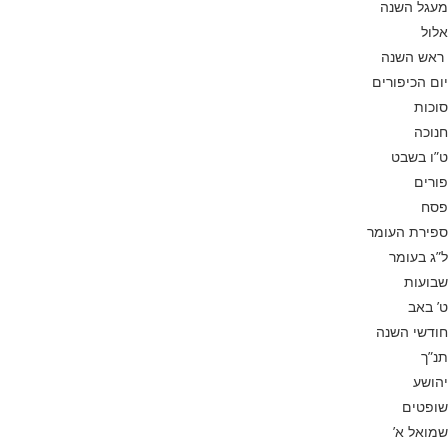
מעגל השנה
אלול
ראש השנה
יום הכיפורים
סוכות
חנוכה
ט”ו בשבט
פורים
פסח
ספירת העומר
ל”ג בעומר
שבועות
ט’ באב
חודשי השנה
תנ”ך
יהושע
שופטים
שמואל א’