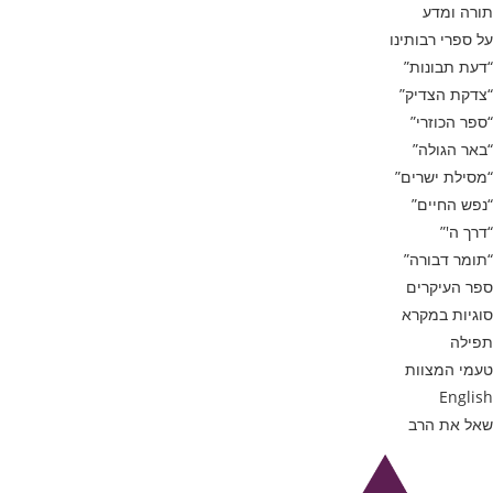
תורה ומדע
על ספרי רבותינו
“דעת תבונות”
“צדקת הצדיק”
“ספר הכוזרי”
“באר הגולה”
“מסילת ישרים”
“נפש החיים”
“דרך ה'”
“תומר דבורה”
ספר העיקרים
סוגיות במקרא
תפילה
טעמי המצוות
English
שאל את הרב