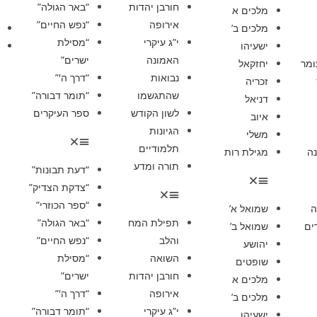
חורבן יהדות
“באר הגולה”
מלכים א
אירופה
“נפש החיים”
מלכים ב’
י”ג עיקרי
“מסילת
ישעיהו
האמונה
ישרים”
ומר
יחזקאל
נבואות
“דרך ה'”
זכריה
שהתגשמו
“תומר דבורה”
דניאל
לשון הקודש
ספר העיקרים
איוב
הגיונות
משלי
תלמודיים
ה
מגילת רות
תורה ומדע
“דעת תבונות”
“צדקת הצדיק”
“ספר הכוזרי”
ה
שמואל א’
תפילת המח
“באר הגולה”
ים
שמואל ב’
והלב
“נפש החיים”
יהושע
השואה
“מסילת
שופטים
חורבן יהדות
ישרים”
מלכים א
אירופה
“דרך ה'”
מלכים ב’
י”ג עיקרי
“תומר דבורה”
ישעיהו