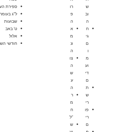
ש
רו
ספירת הע
וב
פ
ל”ג בעומר
ה
ה
שבועות
ח
א
ט’ באב
גי
מ
אלול
ם
ונ
חודשי השנ
ו
ה
מ
צו
וע
ה
די
ש
ם
ע
ת
ה
ש
ר
רי
מ
פו
ח
רי
”ל
ם
ש
פ
יע