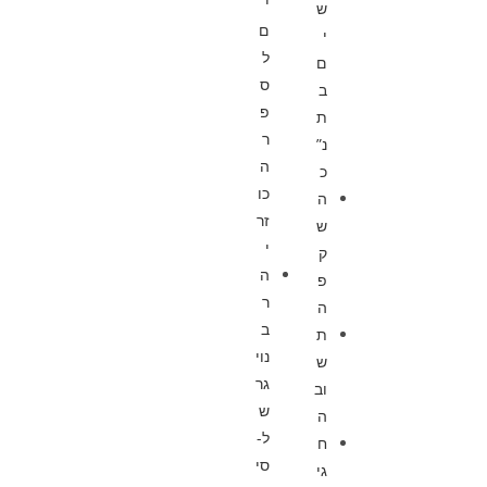
י
ש
ם
י
ל
ם
ס
ב
פ
ת
ר
נ”
ה
כ
כו
ה
זר
ש
י
ק
ה
פ
ר
ה
ב
ת
נוי
ש
גר
וב
ש
ה
ל-
ח
סי
גי