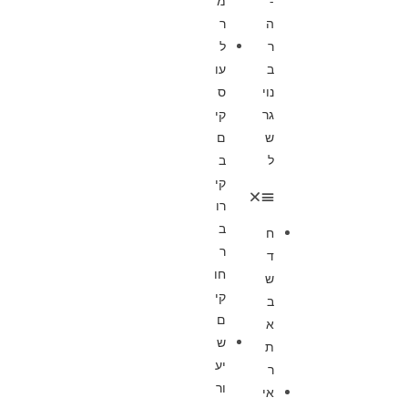
-
מ
ה
ר
ר
ל
ב
עו
נוי
ס
גר
קי
ש
ם
ל
ב
קי
רו
ב
ח
ר
ד
חו
ש
קי
ב
ם
א
ש
ת
יע
ר
ור
אי