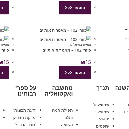
הוספה לסל
הו
צפייה בתשלום
צפייה 
כוזרי 102 – מאמר ה אות יב
כוזרי 100 – מאמר ה’ ד-
₪
15
₪
15
הוספה לסל
הו
השנה
תנ"ך
מחשבה
על ספרי
ואקטואליה
רבותינו
ה
שמואל א’
תפילת המח
“דעת תבונות”
ים
שמואל ב’
והלב
“צדקת הצדיק”
יהושע
השואה
“ספר הכוזרי”
שופטים