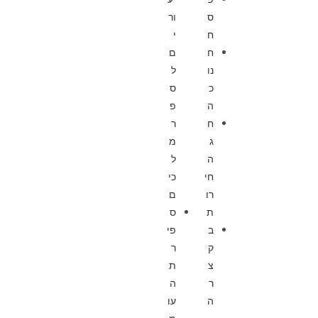
ס
ור
ח
י
ח
ם
נו
ל
כ
ס
ה
פ
ח
ר
ג
מ
ה
ל
חי
כי
רו
ם
ת
ס
ב
פי
ק
ר
צ
ת
ר
ה
ה
עו