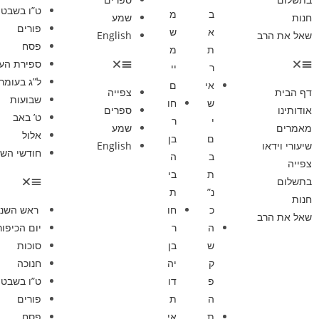
ט”ו בשבט
ב
מ
חנות
שמע
פורים
א
ש
שאל את הרב
English
פסח
ת
מ
ספירת הע
ר
יי
ל”ג בעומר
אי
ם
דף הבית
צפייה
שבועות
ש
חו
אודותינו
ספרים
ט’ באב
י
ר
מאמרים
שמע
אלול
ם
בן
שיעורי וידאו
English
חודשי השנ
ב
ה
צפייה
ת
בי
בתשלום
נ”
ת
חנות
כ
חו
ראש השנ
שאל את הרב
ה
ר
יום הכיפור
ש
בן
סוכות
ק
יה
חנוכה
פ
דו
ט”ו בשבט
ה
ת
פורים
ת
אי
פסח