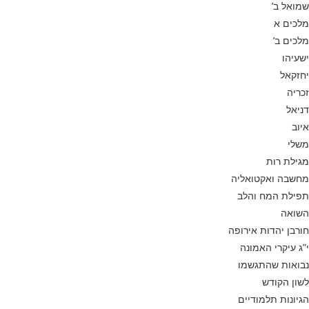
שמואל ב’
מלכים א
מלכים ב’
ישעיהו
יחזקאל
זכריה
דניאל
איוב
משלי
מגילת רות
מחשבה ואקטואליה
תפילת המח והלב
השואה
חורבן יהדות אירופה
י”ג עיקרי האמונה
נבואות שהתגשמו
לשון הקודש
הגיונות תלמודיים