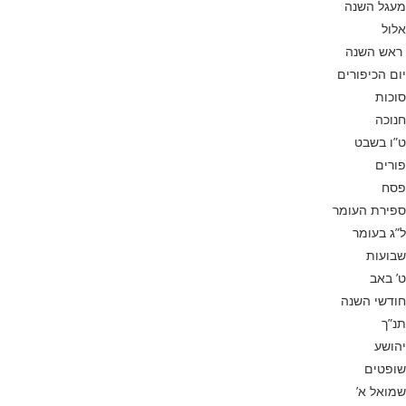
מעגל השנה
אלול
ראש השנה
יום הכיפורים
סוכות
חנוכה
ט”ו בשבט
פורים
פסח
ספירת העומר
ל”ג בעומר
שבועות
ט’ באב
חודשי השנה
תנ”ך
יהושע
שופטים
שמואל א’