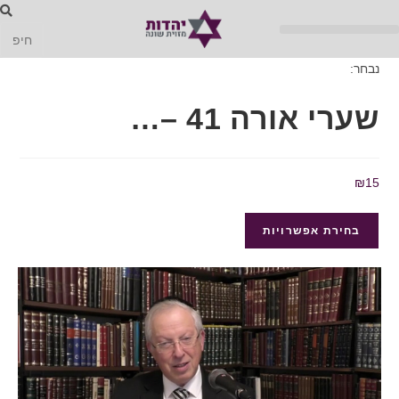
נבחר:
שערי אורה 41 –…
₪
15
בחירת אפשרויות