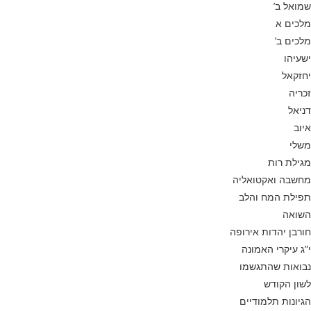
שמואל ב’
מלכים א
מלכים ב’
ישעיהו
יחזקאל
זכריה
דניאל
איוב
משלי
מגילת רות
מחשבה ואקטואליה
תפילת המח והלב
השואה
חורבן יהדות אירופה
י”ג עיקרי האמונה
נבואות שהתגשמו
לשון הקודש
הגיונות תלמודיים