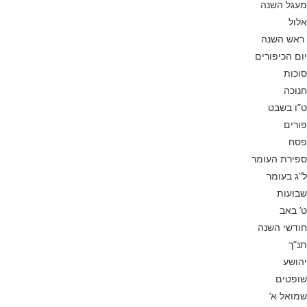
מעגל השנה
אלול
ראש השנה
יום הכיפורים
סוכות
חנוכה
ט”ו בשבט
פורים
פסח
ספירת העומר
ל”ג בעומר
שבועות
ט’ באב
חודשי השנה
תנ”ך
יהושע
שופטים
שמואל א’