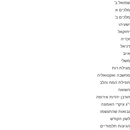
שמואל ב’
מלכים א
מלכים ב’
ישעיהו
יחזקאל
זכריה
דניאל
איוב
משלי
מגילת רות
מחשבה ואקטואליה
תפילת המח והלב
השואה
חורבן יהדות אירופה
י”ג עיקרי האמונה
נבואות שהתגשמו
לשון הקודש
הגיונות תלמודיים