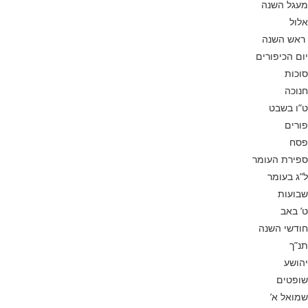
מעגל השנה
אלול
ראש השנה
יום הכיפורים
סוכות
חנוכה
ט”ו בשבט
פורים
פסח
ספירת העומר
ל”ג בעומר
שבועות
ט’ באב
חודשי השנה
תנ”ך
יהושע
שופטים
שמואל א’