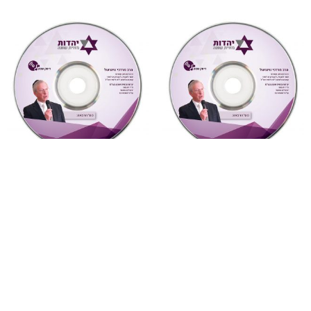
מחשבה ואקטואליה
,
שמע
מחשבה ואקטואליה
,
שמע
7 יונה – נשמה וגילגוליה
4 חטא העגל ואנחנו