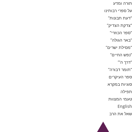
תורה ומדע
על ספרי רבותינו
“דעת תבונות”
“צדקת הצדיק”
“ספר הכוזרי”
“באר הגולה”
“מסילת ישרים”
“נפש החיים”
“דרך ה'”
“תומר דבורה”
ספר העיקרים
סוגיות במקרא
תפילה
טעמי המצוות
English
שאל את הרב