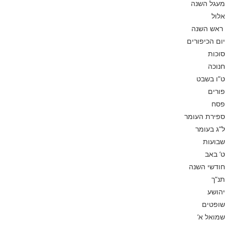
מעגל השנה
אלול
ראש השנה
יום הכיפורים
סוכות
חנוכה
ט”ו בשבט
פורים
פסח
ספירת העומר
ל”ג בעומר
שבועות
ט’ באב
חודשי השנה
תנ”ך
יהושע
שופטים
שמואל א’