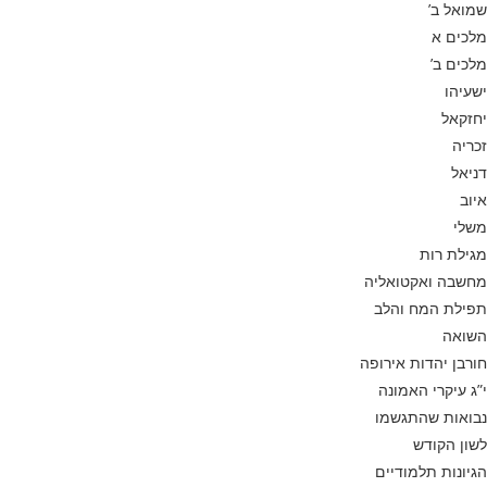
שמואל ב’
מלכים א
מלכים ב’
ישעיהו
יחזקאל
זכריה
דניאל
איוב
משלי
מגילת רות
מחשבה ואקטואליה
תפילת המח והלב
השואה
חורבן יהדות אירופה
י”ג עיקרי האמונה
נבואות שהתגשמו
לשון הקודש
הגיונות תלמודיים