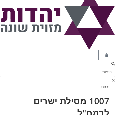
נבחר:
1007 מסילת ישרים
לרמח"ל…