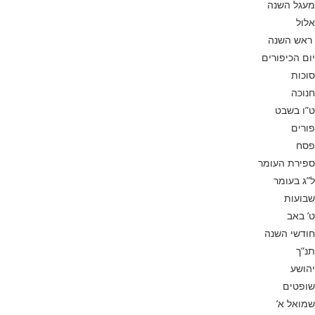
מעגל השנה
אלול
ראש השנה
יום הכיפורים
סוכות
חנוכה
ט”ו בשבט
פורים
פסח
ספירת העומר
ל”ג בעומר
שבועות
ט’ באב
חודשי השנה
תנ”ך
יהושע
שופטים
שמואל א’