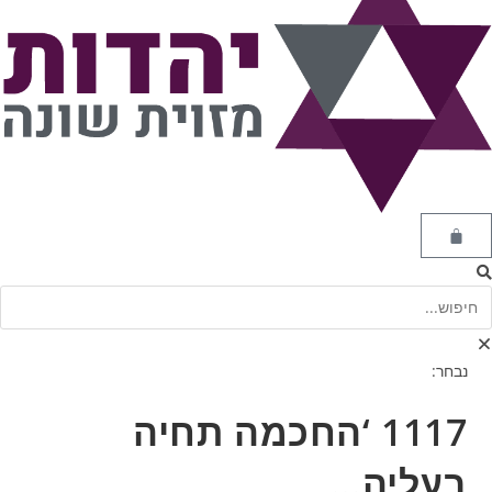
נבחר:
1117 ‘החכמה תחיה
בעליה…