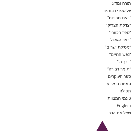
תורה ומדע
על ספרי רבותינו
“דעת תבונות”
“צדקת הצדיק”
“ספר הכוזרי”
“באר הגולה”
“מסילת ישרים”
“נפש החיים”
“דרך ה'”
“תומר דבורה”
ספר העיקרים
סוגיות במקרא
תפילה
טעמי המצוות
English
שאל את הרב