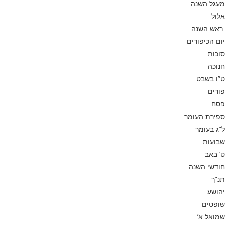
מעגל השנה
אלול
ראש השנה
יום הכיפורים
סוכות
חנוכה
ט”ו בשבט
פורים
פסח
ספירת העומר
ל”ג בעומר
שבועות
ט’ באב
חודשי השנה
תנ”ך
יהושע
שופטים
שמואל א’