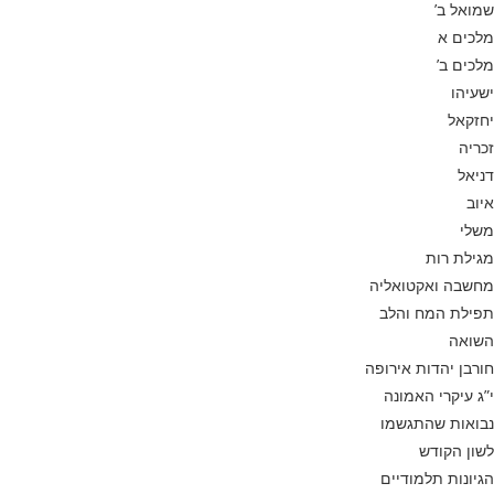
שמואל ב’
מלכים א
מלכים ב’
ישעיהו
יחזקאל
זכריה
דניאל
איוב
משלי
מגילת רות
מחשבה ואקטואליה
תפילת המח והלב
השואה
חורבן יהדות אירופה
י”ג עיקרי האמונה
נבואות שהתגשמו
לשון הקודש
הגיונות תלמודיים