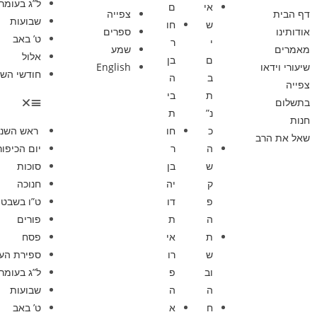
ל”ג בעומר
אי
ם
דף הבית
צפייה
שבועות
ש
חו
אודותינו
ספרים
ט’ באב
י
ר
מאמרים
שמע
אלול
ם
בן
שיעורי וידאו
English
חודשי השנ
ב
ה
צפייה
ת
בי
בתשלום
נ”
ת
חנות
כ
חו
ראש השנ
שאל את הרב
ה
ר
יום הכיפור
ש
בן
סוכות
ק
יה
חנוכה
פ
דו
ט”ו בשבט
ה
ת
פורים
ת
אי
פסח
ש
רו
ספירת הע
וב
פ
ל”ג בעומר
ה
ה
שבועות
ח
א
ט’ באב