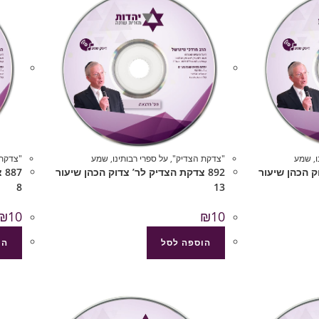
,
שמע
"צדקת הצדיק"
,
על ספרי רבותינו
,
שמע
"צדקת 
וק הכהן שיעור
892 צדקת הצדיק לר’ צדוק הכהן שיעור
87
8
13
₪
10
₪
10
הוספה לסל
הו