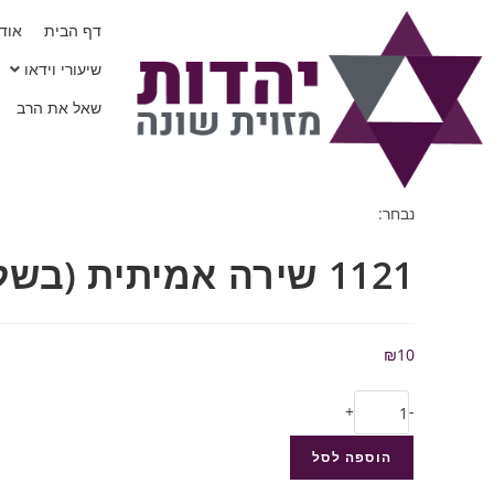
דף הבית
אודו
שיעורי וידאו
שאל את הרב
נבחר:
1121 שירה אמיתית (בשלח)…
₪
10
+
-
הוספה לסל