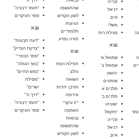
זכריה
שהתגשמו
“תומר דבורה”
דניאל
לשון הקודש
ספר העיקרים
איוב
הגיונות
משלי
תלמודיים
ה
מגילת רות
תורה ומדע
“דעת תבונות”
“צדקת הצדיק”
“ספר הכוזרי”
ה
שמואל א’
תפילת המח
“באר הגולה”
ים
שמואל ב’
והלב
“נפש החיים”
יהושע
השואה
“מסילת
שופטים
חורבן יהדות
ישרים”
מלכים א
אירופה
“דרך ה'”
מלכים ב’
י”ג עיקרי
“תומר דבורה”
ישעיהו
האמונה
ספר העיקרים
ומר
יחזקאל
נבואות
זכריה
שהתגשמו
דניאל
לשון הקודש
איוב