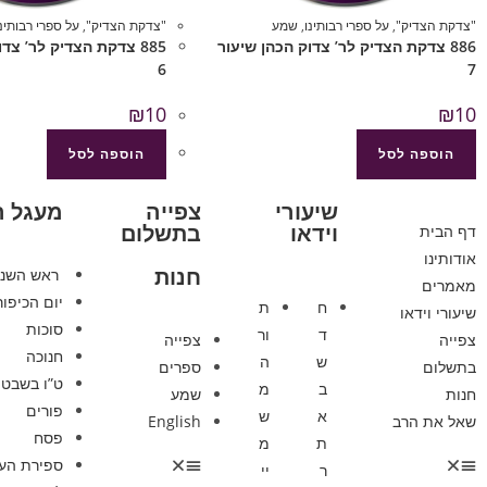
"צדקת הצדיק"
,
על ספרי רבותינו
,
שמע
"צדקת הצדיק"
,
על ספרי רבותינו
886 צדקת הצדיק לר’ צדוק הכהן שיעור
885 צדקת הצדיק לר’ צד
6
7
₪
10
₪
10
הוספה לסל
הוספה לסל
שיעורי
צפייה
מעגל 
וידאו
בתשלום
דף הבית
אודותינו
חנות
ראש השנ
מאמרים
יום הכיפור
ח
ת
שיעורי וידאו
סוכות
ד
ור
צפייה
צפייה
חנוכה
ש
ה
בתשלום
ספרים
ט”ו בשבט
ב
מ
חנות
שמע
פורים
א
ש
שאל את הרב
English
פסח
ת
מ
ספירת הע
ר
יי