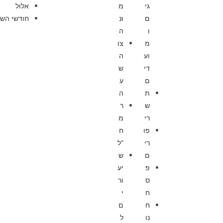
גי
מ
אלול
ם
ונ
חודשי השנ
ו
ה
מ
צו
וע
ה
די
ש
ם
ע
ת
ה
ש
ר
רי
מ
פו
ח
רי
”ל
ם
ש
פ
יע
ס
ור
ח
י
ח
ם
נו
ל