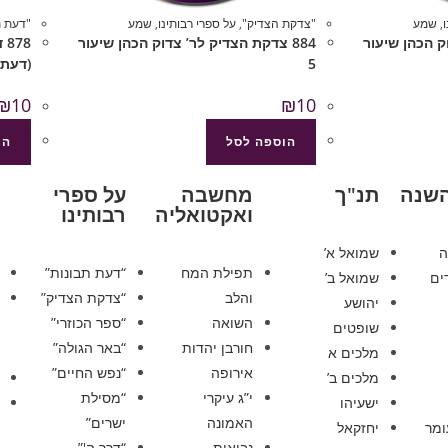
,
שמע
"צדקת הצדיק"
,
על ספרי רבותינו
,
שמע
"דעת ת
וק הכהן שיעור
884 צדקת הצדיק לר’ צדוק הכהן שיעור
5
(דעת 
₪
10
₪
10
הוספה לסל
הו
השנה
תנ"ך
מחשבה
על ספרי
ואקטואליה
רבותינו
ה
שמואל א’
תפילת המח
“דעת תבונות”
ים
שמואל ב’
והלב
“צדקת הצדיק”
יהושע
השואה
“ספר הכוזרי”
שופטים
חורבן יהדות
“באר הגולה”
מלכים א
אירופה
“נפש החיים”
מלכים ב’
י”ג עיקרי
“מסילת
ישעיהו
האמונה
ישרים”
ומר
יחזקאל
נבואות
“דרך ה'”