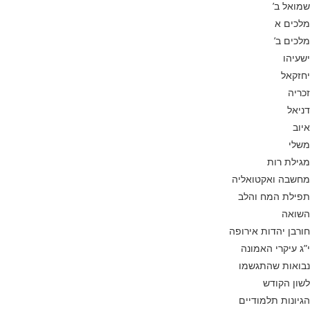
שמואל ב’
מלכים א
מלכים ב’
ישעיהו
יחזקאל
זכריה
דניאל
איוב
משלי
מגילת רות
מחשבה ואקטואליה
תפילת המח והלב
השואה
חורבן יהדות אירופה
י”ג עיקרי האמונה
נבואות שהתגשמו
לשון הקודש
הגיונות תלמודיים