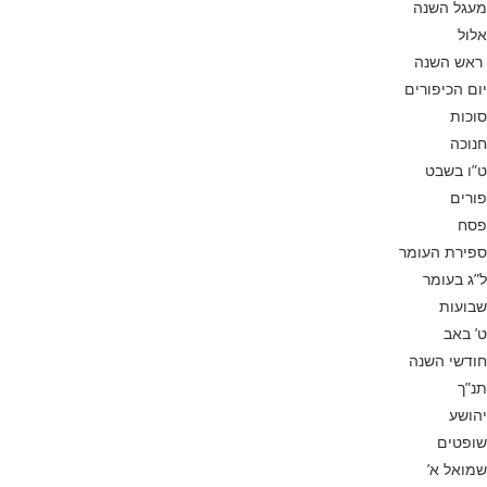
מעגל השנה
אלול
ראש השנה
יום הכיפורים
סוכות
חנוכה
ט”ו בשבט
פורים
פסח
ספירת העומר
ל”ג בעומר
שבועות
ט’ באב
חודשי השנה
תנ”ך
יהושע
שופטים
שמואל א’