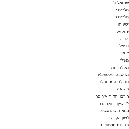
שמואל ב’
מלכים א
מלכים ב’
ישעיהו
יחזקאל
זכריה
דניאל
איוב
משלי
מגילת רות
מחשבה ואקטואליה
תפילת המח והלב
השואה
חורבן יהדות אירופה
י”ג עיקרי האמונה
נבואות שהתגשמו
לשון הקודש
הגיונות תלמודיים