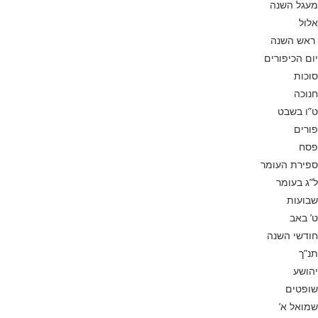
מעגל השנה
אלול
ראש השנה
יום הכיפורים
סוכות
חנוכה
ט”ו בשבט
פורים
פסח
ספירת העומר
ל”ג בעומר
שבועות
ט’ באב
חודשי השנה
תנ”ך
יהושע
שופטים
שמואל א’