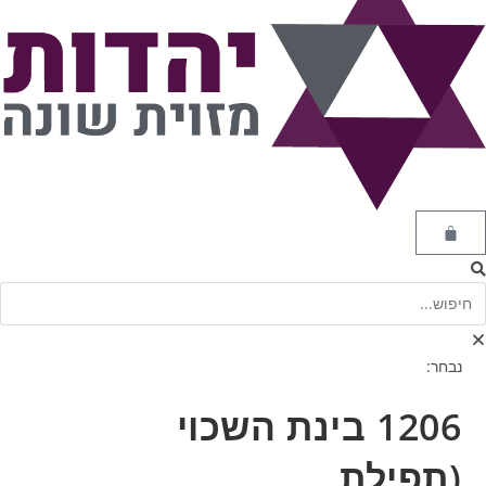
נבחר:
1206 בינת השכוי
(תפילת…