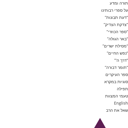
תורה ומדע
על ספרי רבותינו
“דעת תבונות”
“צדקת הצדיק”
“ספר הכוזרי”
“באר הגולה”
“מסילת ישרים”
“נפש החיים”
“דרך ה'”
“תומר דבורה”
ספר העיקרים
סוגיות במקרא
תפילה
טעמי המצוות
English
שאל את הרב