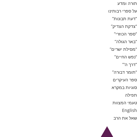
תורה ומדע
על ספרי רבותינו
“דעת תבונות”
“צדקת הצדיק”
“ספר הכוזרי”
“באר הגולה”
“מסילת ישרים”
“נפש החיים”
“דרך ה'”
“תומר דבורה”
ספר העיקרים
סוגיות במקרא
תפילה
טעמי המצוות
English
שאל את הרב