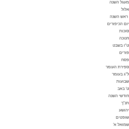
מעגל השנה
אלול
ראש השנה
יום הכיפורים
סוכות
חנוכה
ט”ו בשבט
פורים
פסח
ספירת העומר
ל”ג בעומר
שבועות
ט’ באב
חודשי השנה
תנ”ך
יהושע
שופטים
שמואל א’