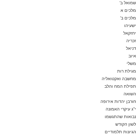
שמואל ב’
מלכים א
מלכים ב’
ישעיהו
יחזקאל
זכריה
דניאל
איוב
משלי
מגילת רות
מחשבה ואקטואליה
תפילת המח והלב
השואה
חורבן יהדות אירופה
י”ג עיקרי האמונה
נבואות שהתגשמו
לשון הקודש
הגיונות תלמודיים