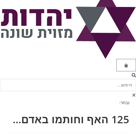
נבחר:
125 האף וחותמו באדם…