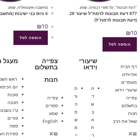
"דעת תבונות"
,
על ספרי רבותינו
,
שמע
מחשבה ואקטואליה
,
שמע
877 דעת תבונות לרמח”ל שיעור 28
6 גיוס בני ישיבות (מחשבה ואקטואליה)
(דעת תבונות לרמח”ל)
₪
10
₪
10
הוספה לסל
הוספה לסל
שיעורי
צפייה
מעגל 
וידאו
בתשלום
דף הבית
אודותינו
חנות
ראש השנ
מאמרים
יום הכיפור
ח
ת
שיעורי וידאו
סוכות
ד
ור
צפייה
צפייה
חנוכה
ש
ה
בתשלום
ספרים
ט”ו בשבט
ב
מ
חנות
שמע
פורים
א
ש
שאל את הרב
English
פסח
ת
מ
ספירת הע
ר
יי