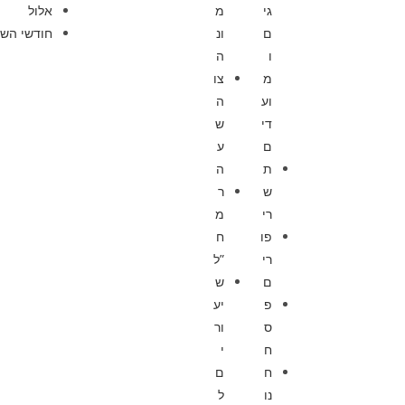
גי
מ
אלול
ם
ונ
חודשי השנ
ו
ה
מ
צו
וע
ה
די
ש
ם
ע
ת
ה
ש
ר
רי
מ
פו
ח
רי
”ל
ם
ש
פ
יע
ס
ור
ח
י
ח
ם
נו
ל