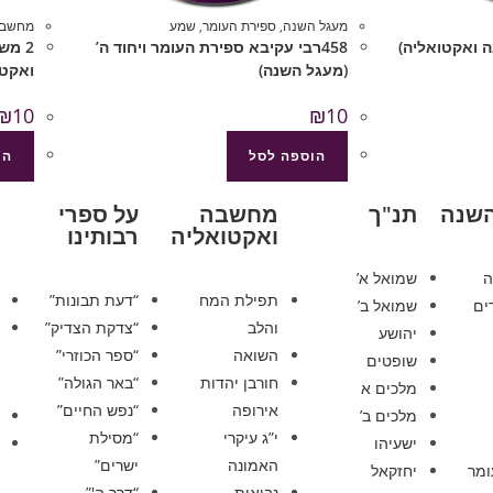
מעגל השנה
,
ספירת העומר
,
שמע
מחשבה
458רבי עקיבא ספירת העומר ויחוד ה’
2 מ
(מעגל השנה)
ואקטו
₪
10
₪
10
הוספה לסל
הו
השנה
תנ"ך
מחשבה
על ספרי
ואקטואליה
רבותינו
ה
שמואל א’
תפילת המח
“דעת תבונות”
ים
שמואל ב’
והלב
“צדקת הצדיק”
יהושע
השואה
“ספר הכוזרי”
שופטים
חורבן יהדות
“באר הגולה”
מלכים א
אירופה
“נפש החיים”
מלכים ב’
י”ג עיקרי
“מסילת
ישעיהו
האמונה
ישרים”
ומר
יחזקאל
נבואות
“דרך ה'”