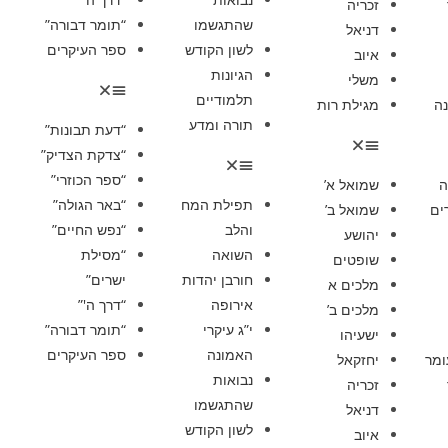
זכריה
שהתגשמו
“תומר דבורה”
דניאל
לשון הקודש
ספר העיקרים
איוב
הגיונות
משלי
תלמודיים
ה
מגילת רות
תורה ומדע
“דעת תבונות”
“צדקת הצדיק”
“ספר הכוזרי”
ה
שמואל א’
תפילת המח
“באר הגולה”
ים
שמואל ב’
והלב
“נפש החיים”
יהושע
השואה
“מסילת
שופטים
חורבן יהדות
ישרים”
מלכים א
אירופה
“דרך ה'”
מלכים ב’
י”ג עיקרי
“תומר דבורה”
ישעיהו
האמונה
ספר העיקרים
ומר
יחזקאל
נבואות
זכריה
שהתגשמו
דניאל
לשון הקודש
איוב