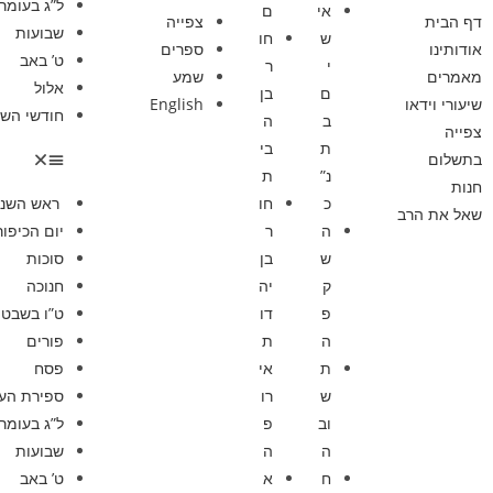
ל”ג בעומר
אי
ם
דף הבית
צפייה
שבועות
ש
חו
אודותינו
ספרים
ט’ באב
י
ר
מאמרים
שמע
אלול
ם
בן
שיעורי וידאו
English
חודשי השנ
ב
ה
צפייה
ת
בי
בתשלום
נ”
ת
חנות
כ
חו
ראש השנ
שאל את הרב
ה
ר
יום הכיפור
ש
בן
סוכות
ק
יה
חנוכה
פ
דו
ט”ו בשבט
ה
ת
פורים
ת
אי
פסח
ש
רו
ספירת הע
וב
פ
ל”ג בעומר
ה
ה
שבועות
ח
א
ט’ באב