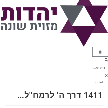
נבחר:
1411 דרך ה' לרמח"ל…