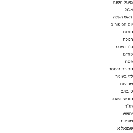
מעגל השנה
אלול
ראש השנה
יום הכיפורים
סוכות
חנוכה
ט”ו בשבט
פורים
פסח
ספירת העומר
ל”ג בעומר
שבועות
ט’ באב
חודשי השנה
תנ”ך
יהושע
שופטים
שמואל א’