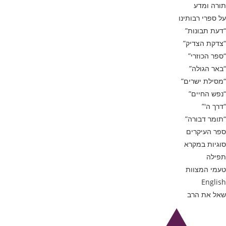
תורה ומדע
על ספרי רבותינו
“דעת תבונות”
“צדקת הצדיק”
“ספר הכוזרי”
“באר הגולה”
“מסילת ישרים”
“נפש החיים”
“דרך ה'”
“תומר דבורה”
ספר העיקרים
סוגיות במקרא
תפילה
טעמי המצוות
English
שאל את הרב