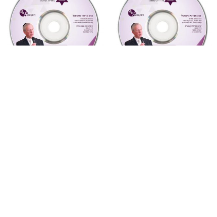
"צדקת הצדיק"
,
על ספרי רבותינו
,
מחשבה ואקטואליה
,
שמע
שמע
7 יונה – נשמה וגילגוליה
880 צדקת הצדיק לר’ צדוק
(מחשבה ואקטואליה)
הכהן שיעור 1
₪
10
₪
10