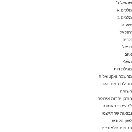
שמואל ב’
מלכים א
מלכים ב’
ישעיהו
יחזקאל
זכריה
דניאל
איוב
משלי
מגילת רות
מחשבה ואקטואליה
תפילת המח והלב
השואה
חורבן יהדות אירופה
י”ג עיקרי האמונה
נבואות שהתגשמו
לשון הקודש
הגיונות תלמודיים