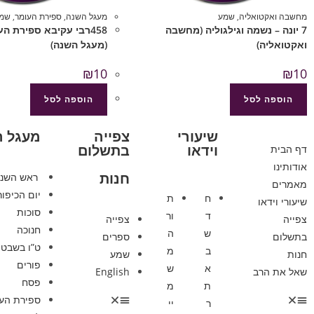
מחשבה ואקטואליה
,
שמע
מעגל השנה
,
ספירת העומר
,
שמ
7 יונה – נשמה וגילגוליה (מחשבה
458רבי עקיבא ספירת הע
ואקטואליה)
(מעגל השנה)
₪
10
₪
10
הוספה לסל
הוספה לסל
שיעורי
צפייה
מעגל 
וידאו
בתשלום
דף הבית
אודותינו
חנות
ראש השנ
מאמרים
יום הכיפור
ח
ת
שיעורי וידאו
סוכות
ד
ור
צפייה
צפייה
חנוכה
ש
ה
בתשלום
ספרים
ט”ו בשבט
ב
מ
חנות
שמע
פורים
א
ש
שאל את הרב
English
פסח
ת
מ
ספירת הע
ר
יי