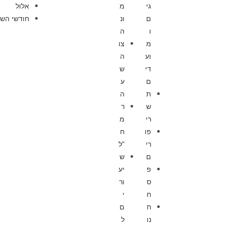
גי
מ
אלול
ם
ונ
חודשי השנ
ו
ה
מ
צו
וע
ה
די
ש
ם
ע
ת
ה
ש
ר
רי
מ
פו
ח
רי
”ל
ם
ש
פ
יע
ס
ור
ח
י
ח
ם
נו
ל