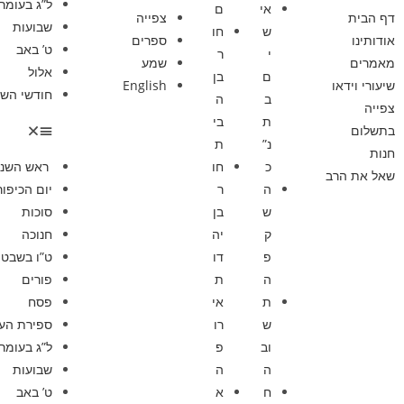
ל”ג בעומר
אי
ם
דף הבית
צפייה
שבועות
ש
חו
אודותינו
ספרים
ט’ באב
י
ר
מאמרים
שמע
אלול
ם
בן
שיעורי וידאו
English
חודשי השנ
ב
ה
צפייה
ת
בי
בתשלום
נ”
ת
חנות
כ
חו
ראש השנ
שאל את הרב
ה
ר
יום הכיפור
ש
בן
סוכות
ק
יה
חנוכה
פ
דו
ט”ו בשבט
ה
ת
פורים
ת
אי
פסח
ש
רו
ספירת הע
וב
פ
ל”ג בעומר
ה
ה
שבועות
ח
א
ט’ באב