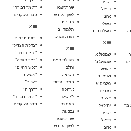
זכריה
שהתגשמו
“תומר דבורה”
דניאל
לשון הקודש
ספר העיקרים
איוב
הגיונות
משלי
תלמודיים
ה
מגילת רות
תורה ומדע
“דעת תבונות”
“צדקת הצדיק”
“ספר הכוזרי”
ה
שמואל א’
תפילת המח
“באר הגולה”
ים
שמואל ב’
והלב
“נפש החיים”
יהושע
השואה
“מסילת
שופטים
חורבן יהדות
ישרים”
מלכים א
אירופה
“דרך ה'”
מלכים ב’
י”ג עיקרי
“תומר דבורה”
ישעיהו
האמונה
ספר העיקרים
ומר
יחזקאל
נבואות
זכריה
שהתגשמו
דניאל
לשון הקודש
איוב