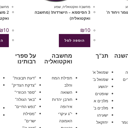
ע
מחשבה ואקטואליה
,
שמע
מחשבה
ומר ויחוד ה’
3 הסיסמא – הישרדות! (מחשבה
2 מ
ואקטואליה)
ואקטו
₪
10
₪
10
הוספה לסל
הו
השנה
תנ"ך
מחשבה
על ספרי
ואקטואליה
רבותינו
ה
שמואל א’
תפילת המח
“דעת תבונות”
ים
שמואל ב’
והלב
“צדקת הצדיק”
יהושע
השואה
“ספר הכוזרי”
שופטים
חורבן יהדות
“באר הגולה”
מלכים א
אירופה
“נפש החיים”
מלכים ב’
י”ג עיקרי
“מסילת
ישעיהו
האמונה
ישרים”
ומר
יחזקאל
נבואות
“דרך ה'”