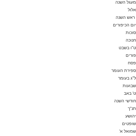
מעגל השנה
אלול
ראש השנה
יום הכיפורים
סוכות
חנוכה
ט”ו בשבט
פורים
פסח
ספירת העומר
ל”ג בעומר
שבועות
ט’ באב
חודשי השנה
תנ”ך
יהושע
שופטים
שמואל א’