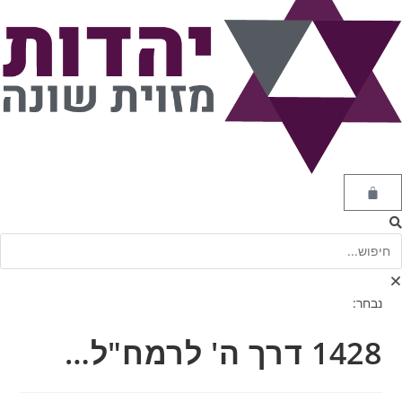
נבחר:
1428 דרך ה' לרמח"ל…