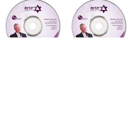
"צדקת הצדיק"
,
על ספרי רבותינו
,
מחשבה ואקטואליה
,
שמע
שמע
7 יונה – נשמה וגילגוליה
884 צדקת הצדיק לר’ צדוק
(מחשבה ואקטואליה)
הכהן שיעור 5