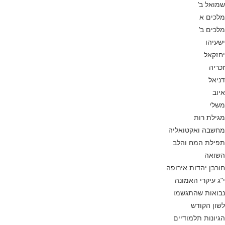
שמואל ב’
מלכים א
מלכים ב’
ישעיהו
יחזקאל
זכריה
דניאל
איוב
משלי
מגילת רות
מחשבה ואקטואליה
תפילת המח והלב
השואה
חורבן יהדות אירופה
י”ג עיקרי האמונה
נבואות שהתגשמו
לשון הקודש
הגיונות תלמודיים