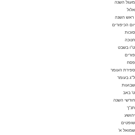
מעגל השנה
אלול
ראש השנה
יום הכיפורים
סוכות
חנוכה
ט”ו בשבט
פורים
פסח
ספירת העומר
ל”ג בעומר
שבועות
ט’ באב
חודשי השנה
תנ”ך
יהושע
שופטים
שמואל א’