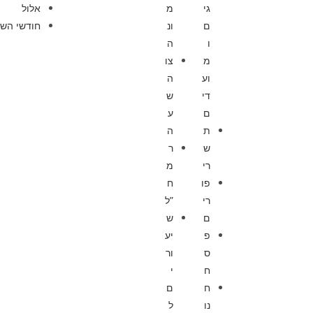
גי
מ
אלול
ם
ונ
חודשי השנ
ו
ה
מ
צו
וע
ה
די
ש
ם
ע
ת
ה
ש
ר
רי
מ
פו
ח
רי
”ל
ם
ש
פ
יע
ס
ור
ח
י
ח
ם
נו
ל