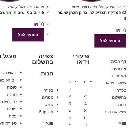
"צדקת הצדיק"
,
על ספרי רבותינו
,
שמע
מחשבה ואקטואליה
,
שמע
882 צדקת הצדיק לר’ צדוק הכהן שיעור
6 גיוס בני ישיבות (מחשבה ואקטואליה)
3
₪
10
₪
10
הוספה לסל
הוספה לסל
שיעורי
צפייה
מעגל 
וידאו
בתשלום
דף הבית
אודותינו
חנות
ראש השנ
מאמרים
יום הכיפור
ח
ת
שיעורי וידאו
סוכות
ד
ור
צפייה
צפייה
חנוכה
ש
ה
בתשלום
ספרים
ט”ו בשבט
ב
מ
חנות
שמע
פורים
א
ש
שאל את הרב
English
פסח
ת
מ
ספירת הע
ר
יי