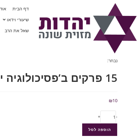
דף הבית
אודו
שיעורי וידאו
שאל את הרב
נבחר:
15 פרקים ב’פסיכולוגיה יהודית’…
₪
10
+
-
הוספה לסל