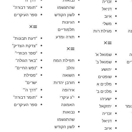
זכריה
שהתגשמו
“תומר דבורה”
דניאל
לשון הקודש
ספר העיקרים
איוב
הגיונות
משלי
תלמודיים
ה
מגילת רות
תורה ומדע
“דעת תבונות”
“צדקת הצדיק”
“ספר הכוזרי”
ה
שמואל א’
תפילת המח
“באר הגולה”
ים
שמואל ב’
והלב
“נפש החיים”
יהושע
השואה
“מסילת
שופטים
חורבן יהדות
ישרים”
מלכים א
אירופה
“דרך ה'”
מלכים ב’
י”ג עיקרי
“תומר דבורה”
ישעיהו
האמונה
ספר העיקרים
ומר
יחזקאל
נבואות
זכריה
שהתגשמו
דניאל
לשון הקודש
איוב