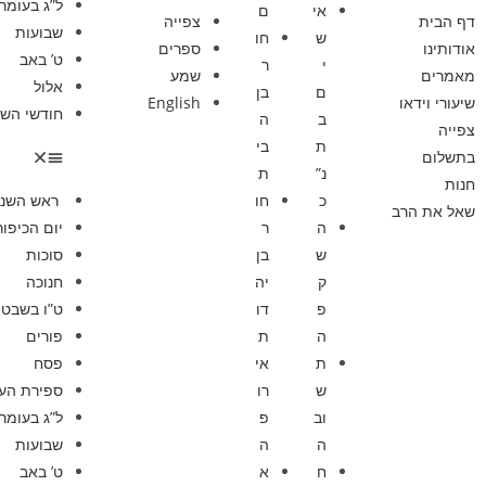
ל”ג בעומר
אי
ם
דף הבית
צפייה
שבועות
ש
חו
אודותינו
ספרים
ט’ באב
י
ר
מאמרים
שמע
אלול
ם
בן
שיעורי וידאו
English
חודשי השנ
ב
ה
צפייה
ת
בי
בתשלום
נ”
ת
חנות
כ
חו
ראש השנ
שאל את הרב
ה
ר
יום הכיפור
ש
בן
סוכות
ק
יה
חנוכה
פ
דו
ט”ו בשבט
ה
ת
פורים
ת
אי
פסח
ש
רו
ספירת הע
וב
פ
ל”ג בעומר
ה
ה
שבועות
ח
א
ט’ באב