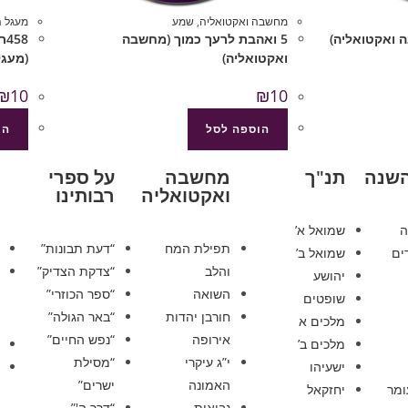
מחשבה ואקטואליה
,
שמע
מעגל 
5 ואהבת לרעך כמוך (מחשבה
58
ואקטואליה)
(מעגל
₪
10
₪
10
הוספה לסל
הו
השנה
תנ"ך
מחשבה
על ספרי
ואקטואליה
רבותינו
ה
שמואל א’
תפילת המח
“דעת תבונות”
ים
שמואל ב’
והלב
“צדקת הצדיק”
יהושע
השואה
“ספר הכוזרי”
שופטים
חורבן יהדות
“באר הגולה”
מלכים א
אירופה
“נפש החיים”
מלכים ב’
י”ג עיקרי
“מסילת
ישעיהו
האמונה
ישרים”
ומר
יחזקאל
נבואות
“דרך ה'”