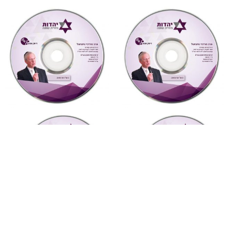
"דעת תבונות"
,
על ספרי רבותינו
,
מחשבה ואקטואליה
,
שמע
שמע
5 ואהבת לרעך כמוך
877 דעת תבונות לרמח”ל
(מחשבה ואקטואליה)