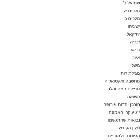
שמואל ב’
מלכים א
מלכים ב’
ישעיהו
יחזקאל
זכריה
דניאל
איוב
משלי
מגילת רות
מחשבה ואקטואליה
תפילת המח והלב
השואה
חורבן יהדות אירופה
י”ג עיקרי האמונה
נבואות שהתגשמו
לשון הקודש
הגיונות תלמודיים