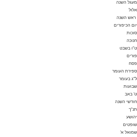
מעגל השנה
אלול
ראש השנה
יום הכיפורים
סוכות
חנוכה
ט”ו בשבט
פורים
פסח
ספירת העומר
ל”ג בעומר
שבועות
ט’ באב
חודשי השנה
תנ”ך
יהושע
שופטים
שמואל א’