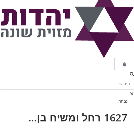
נבחר:
1627 רחל ומשיח בן…