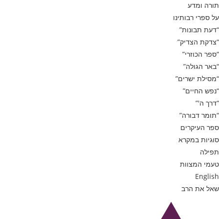
תורה ומדע
על ספרי רבותינו
“דעת תבונות”
“צדקת הצדיק”
“ספר הכוזרי”
“באר הגולה”
“מסילת ישרים”
“נפש החיים”
“דרך ה'”
“תומר דבורה”
ספר העיקרים
סוגיות במקרא
תפילה
טעמי המצוות
English
שאל את הרב