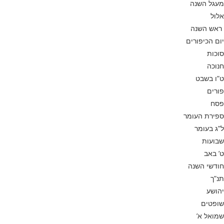
מעגל השנה
אלול
ראש השנה
יום הכיפורים
סוכות
חנוכה
ט”ו בשבט
פורים
פסח
ספירת העומר
ל”ג בעומר
שבועות
ט’ באב
חודשי השנה
תנ”ך
יהושע
שופטים
שמואל א’