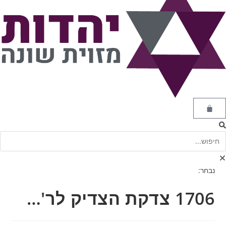
נבחר:
1706 צדקת הצדיק לר'…