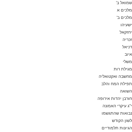
שמואל ב’
מלכים א
מלכים ב’
ישעיהו
יחזקאל
זכריה
דניאל
איוב
משלי
מגילת רות
מחשבה ואקטואליה
תפילת המח והלב
השואה
חורבן יהדות אירופה
י”ג עיקרי האמונה
נבואות שהתגשמו
לשון הקודש
הגיונות תלמודיים