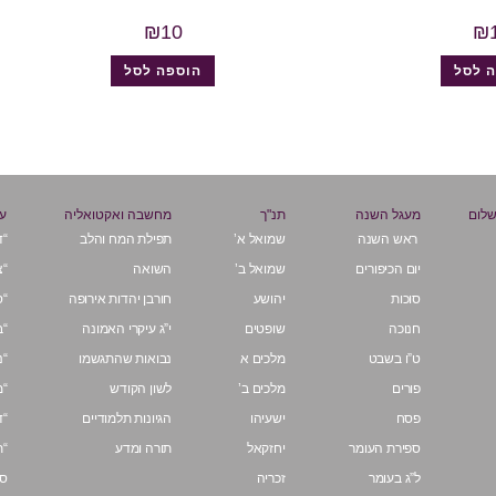
₪
10
₪
 לסל
הוספה לסל
שלום
מעגל השנה
תנ"ך
מחשבה ואקטואליה
על
ראש השנה
שמואל א’
תפילת המח והלב
“ד
יום הכיפורים
שמואל ב’
השואה
“צ
סוכות
יהושע
חורבן יהדות אירופה
“ס
חנוכה
שופטים
י”ג עיקרי האמונה
“ב
ט”ו בשבט
מלכים א
נבואות שהתגשמו
“נ
פורים
מלכים ב’
לשון הקודש
“מ
פסח
ישעיהו
הגיונות תלמודיים
“ד
ספירת העומר
יחזקאל
תורה ומדע
“ת
ל”ג בעומר
זכריה
ספ