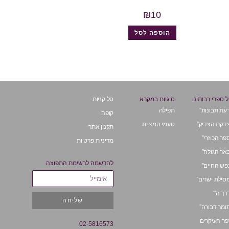
₪
10
הוספה לסל
 ספרי רבותינו
סוגיות במקרא
סל קניות
עת תבונות”
תפילה
קופה
דקת הצדיק”
טעמי המצוות
תקנון אתר
פר הכוזרי”
מדיניות פרטיות
אר הגולה”
להרשמה לרשימת התפוצה
פש החיים”
סילת ישרים”
רך ה'”
שליחה
ומר דבורה”
ר העיקרים
02-5816573