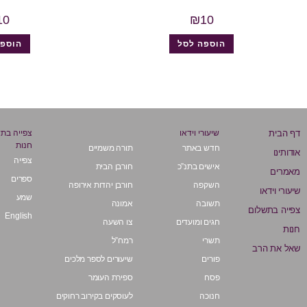
10
₪
10
הוספה לסל
הוספה
דף הבית
שיעורי וידאו
צפייה בת
חנות
חדש באתר
תורה משמיים
אודותינו
צפייה
אישים בתנ”כ
חורבן הבית
מאמרים
ספרים
השקפה
חורבן יהדות אירופה
שיעורי וידאו
שמע
תשובה
אמונה
צפייה בתשלום
English
חגים ומועדים
צו השעה
חנות
תשרי
רמח”ל
שאל את הרב
פורים
שיעורים לספר מלכים
פסח
ספירת העומר
חנוכה
לעוסקים בקירוב רחוקים