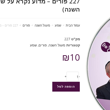
227 פורים – מדוע נקרא על 
השנה)
עמוד הבית
>
שמע
>
מעגל השנה
>
פורים
>
227 פורים – מדוע נקרא על שם הגורל? (מעגל השנה)
מק"ט
227
קטגוריות
מעגל השנה
,
פורים
,
שמע
₪
10
+
-
הוספה לסל