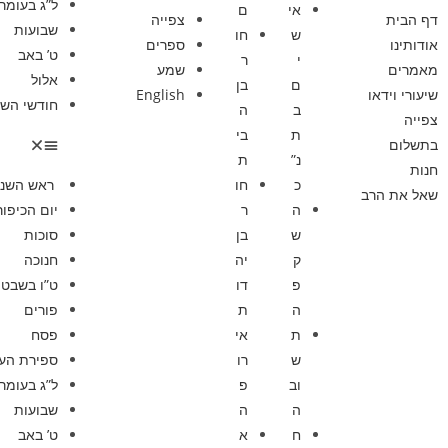
ל”ג בעומר
אי
ם
דף הבית
צפייה
שבועות
ש
חו
אודותינו
ספרים
ט’ באב
י
ר
מאמרים
שמע
אלול
ם
בן
שיעורי וידאו
English
חודשי השנ
ב
ה
צפייה
ת
בי
בתשלום
נ”
ת
חנות
כ
חו
ראש השנ
שאל את הרב
ה
ר
יום הכיפור
ש
בן
סוכות
ק
יה
חנוכה
פ
דו
ט”ו בשבט
ה
ת
פורים
ת
אי
פסח
ש
רו
ספירת הע
וב
פ
ל”ג בעומר
ה
ה
שבועות
ח
א
ט’ באב