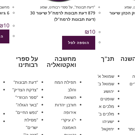
,
שמע
"דעת תבונות"
,
על ספרי רבותינו
,
שמע
מחשבה
וק הכהן שיעור
879 דעת תבונות לרמח”ל שיעור 30
6 גיוס בני ישיבות (מחשבה ואקטואליה)
(דעת תבונות לרמח”ל)
₪
10
₪
10
הו
הוספה לסל
השנה
תנ"ך
מחשבה
על ספרי
ואקטואליה
רבותינו
ה
שמואל א’
תפילת המח
“דעת תבונות”
ים
שמואל ב’
והלב
“צדקת הצדיק”
יהושע
השואה
“ספר הכוזרי”
שופטים
חורבן יהדות
“באר הגולה”
מלכים א
אירופה
“נפש החיים”
מלכים ב’
י”ג עיקרי
“מסילת
ישעיהו
האמונה
ישרים”
ומר
יחזקאל
נבואות
“דרך ה'”