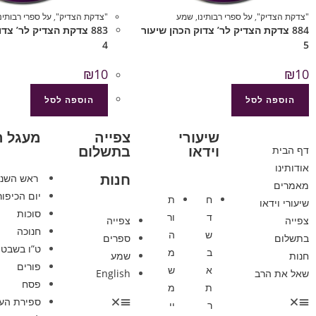
"צדקת הצדיק"
,
על ספרי רבותינו
,
שמע
"צדקת הצדיק"
,
על ספרי רבותינו
884 צדקת הצדיק לר’ צדוק הכהן שיעור
883 צדקת הצדיק לר’ צד
4
5
₪
10
₪
10
הוספה לסל
הוספה לסל
שיעורי
צפייה
מעגל 
וידאו
בתשלום
דף הבית
אודותינו
חנות
ראש השנ
מאמרים
יום הכיפור
ח
ת
שיעורי וידאו
סוכות
ד
ור
צפייה
צפייה
חנוכה
ש
ה
בתשלום
ספרים
ט”ו בשבט
ב
מ
חנות
שמע
פורים
א
ש
שאל את הרב
English
פסח
ת
מ
ספירת הע
ר
יי