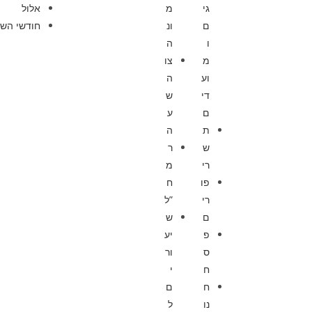
גי
מ
אלול
ם
ונ
חודשי השנ
ו
ה
מ
צו
וע
ה
די
ש
ם
ע
ת
ה
ש
ר
רי
מ
פו
ח
רי
”ל
ם
ש
פ
יע
ס
ור
ח
י
ח
ם
נו
ל