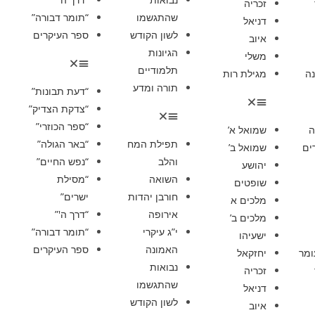
זכריה
שהתגשמו
“תומר דבורה”
דניאל
לשון הקודש
ספר העיקרים
איוב
הגיונות
משלי
תלמודיים
ה
מגילת רות
תורה ומדע
“דעת תבונות”
“צדקת הצדיק”
“ספר הכוזרי”
ה
שמואל א’
תפילת המח
“באר הגולה”
ים
שמואל ב’
והלב
“נפש החיים”
יהושע
השואה
“מסילת
שופטים
חורבן יהדות
ישרים”
מלכים א
אירופה
“דרך ה'”
מלכים ב’
י”ג עיקרי
“תומר דבורה”
ישעיהו
האמונה
ספר העיקרים
ומר
יחזקאל
נבואות
זכריה
שהתגשמו
דניאל
לשון הקודש
איוב