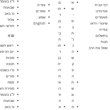
ל”ג בעומר
אי
ם
דף הבית
צפייה
שבועות
ש
חו
אודותינו
ספרים
ט’ באב
י
ר
מאמרים
שמע
אלול
ם
בן
שיעורי וידאו
English
חודשי השנ
ב
ה
צפייה
ת
בי
בתשלום
נ”
ת
חנות
כ
חו
ראש השנ
שאל את הרב
ה
ר
יום הכיפור
ש
בן
סוכות
ק
יה
חנוכה
פ
דו
ט”ו בשבט
ה
ת
פורים
ת
אי
פסח
ש
רו
ספירת הע
וב
פ
ל”ג בעומר
ה
ה
שבועות
ח
א
ט’ באב