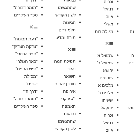
זכריה
שהתגשמו
“תומר דבורה”
דניאל
לשון הקודש
ספר העיקרים
איוב
הגיונות
משלי
תלמודיים
ה
מגילת רות
תורה ומדע
“דעת תבונות”
“צדקת הצדיק”
“ספר הכוזרי”
ה
שמואל א’
תפילת המח
“באר הגולה”
ים
שמואל ב’
והלב
“נפש החיים”
יהושע
השואה
“מסילת
שופטים
חורבן יהדות
ישרים”
מלכים א
אירופה
“דרך ה'”
מלכים ב’
י”ג עיקרי
“תומר דבורה”
ישעיהו
האמונה
ספר העיקרים
ומר
יחזקאל
נבואות
זכריה
שהתגשמו
דניאל
לשון הקודש
איוב