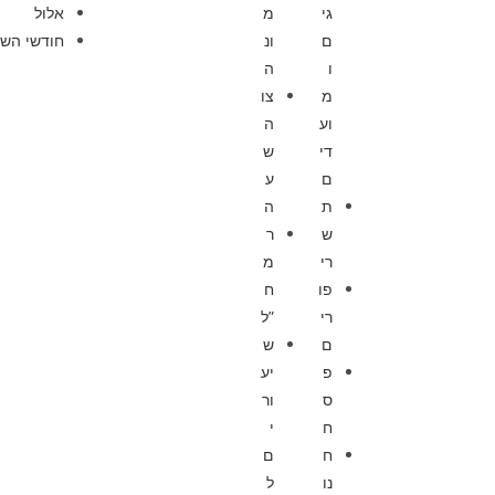
גי
מ
אלול
ם
ונ
חודשי השנ
ו
ה
מ
צו
וע
ה
די
ש
ם
ע
ת
ה
ש
ר
רי
מ
פו
ח
רי
”ל
ם
ש
פ
יע
ס
ור
ח
י
ח
ם
נו
ל