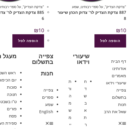
"צדקת הצדיק"
,
על ספרי רבותינו
,
שמע
"צדקת הצדיק"
,
על ספרי רבותינו
887 צדקת הצדיק לר’ צדוק הכהן שיעור
885 צדקת הצדיק לר’ צד
6
8
₪
10
₪
10
הוספה לסל
הוספה לסל
שיעורי
צפייה
מעגל 
וידאו
בתשלום
דף הבית
אודותינו
חנות
ראש השנ
מאמרים
יום הכיפור
ח
ת
שיעורי וידאו
סוכות
ד
ור
צפייה
צפייה
חנוכה
ש
ה
בתשלום
ספרים
ט”ו בשבט
ב
מ
חנות
שמע
פורים
א
ש
שאל את הרב
English
פסח
ת
מ
ספירת הע
ר
יי