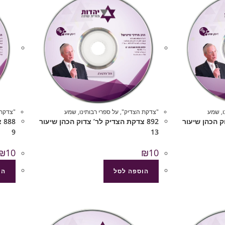
,
שמע
"צדקת הצדיק"
,
על ספרי רבותינו
,
שמע
"צדקת 
וק הכהן שיעור
892 צדקת הצדיק לר’ צדוק הכהן שיעור
88
9
13
₪
10
₪
10
הוספה לסל
הו