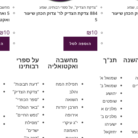
,
שמע
"צדקת הצדיק"
,
על ספרי רבותינו
,
שמע
מחשבה
וק הכהן שיעור
884 צדקת הצדיק לר’ צדוק הכהן שיעור
5 וא
5
ואקטו
₪
10
₪
10
הוספה לסל
הו
השנה
תנ"ך
מחשבה
על ספרי
ואקטואליה
רבותינו
ה
שמואל א’
תפילת המח
“דעת תבונות”
ים
שמואל ב’
והלב
“צדקת הצדיק”
יהושע
השואה
“ספר הכוזרי”
שופטים
חורבן יהדות
“באר הגולה”
מלכים א
אירופה
“נפש החיים”
מלכים ב’
י”ג עיקרי
“מסילת
ישעיהו
האמונה
ישרים”
ומר
יחזקאל
נבואות
“דרך ה'”