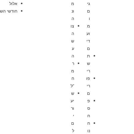
גי
מ
אלול
ם
ונ
חודשי השנ
ו
ה
מ
צו
וע
ה
די
ש
ם
ע
ת
ה
ש
ר
רי
מ
פו
ח
רי
”ל
ם
ש
פ
יע
ס
ור
ח
י
ח
ם
נו
ל