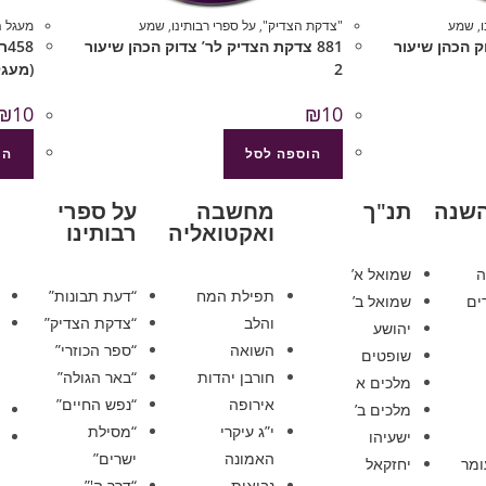
,
שמע
"צדקת הצדיק"
,
על ספרי רבותינו
,
שמע
מעגל 
וק הכהן שיעור
881 צדקת הצדיק לר’ צדוק הכהן שיעור
58
2
(מעגל
₪
10
₪
10
הוספה לסל
הו
השנה
תנ"ך
מחשבה
על ספרי
ואקטואליה
רבותינו
ה
שמואל א’
תפילת המח
“דעת תבונות”
ים
שמואל ב’
והלב
“צדקת הצדיק”
יהושע
השואה
“ספר הכוזרי”
שופטים
חורבן יהדות
“באר הגולה”
מלכים א
אירופה
“נפש החיים”
מלכים ב’
י”ג עיקרי
“מסילת
ישעיהו
האמונה
ישרים”
ומר
יחזקאל
נבואות
“דרך ה'”