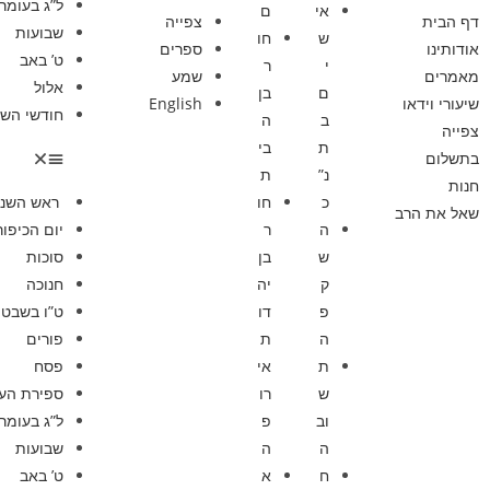
ל”ג בעומר
אי
ם
דף הבית
צפייה
שבועות
ש
חו
אודותינו
ספרים
ט’ באב
י
ר
מאמרים
שמע
אלול
ם
בן
שיעורי וידאו
English
חודשי השנ
ב
ה
צפייה
ת
בי
בתשלום
נ”
ת
חנות
כ
חו
ראש השנ
שאל את הרב
ה
ר
יום הכיפור
ש
בן
סוכות
ק
יה
חנוכה
פ
דו
ט”ו בשבט
ה
ת
פורים
ת
אי
פסח
ש
רו
ספירת הע
וב
פ
ל”ג בעומר
ה
ה
שבועות
ח
א
ט’ באב