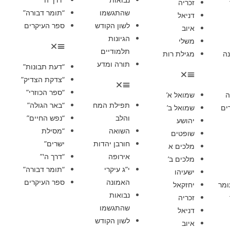
זכריה
שהתגשמו
“תומר דבורה”
דניאל
לשון הקודש
ספר העיקרים
איוב
הגיונות
משלי
תלמודיים
ה
מגילת רות
תורה ומדע
“דעת תבונות”
“צדקת הצדיק”
“ספר הכוזרי”
ה
שמואל א’
תפילת המח
“באר הגולה”
ים
שמואל ב’
והלב
“נפש החיים”
יהושע
השואה
“מסילת
שופטים
חורבן יהדות
ישרים”
מלכים א
אירופה
“דרך ה'”
מלכים ב’
י”ג עיקרי
“תומר דבורה”
ישעיהו
האמונה
ספר העיקרים
ומר
יחזקאל
נבואות
זכריה
שהתגשמו
דניאל
לשון הקודש
איוב