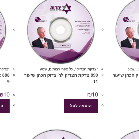
,
שמע
"צדקת הצדיק"
,
על ספרי רבותינו
,
שמע
"צדקת 
וק הכהן שיעור
890 צדקת הצדיק לר’ צדוק הכהן שיעור
88
9
11
₪
10
₪
10
הוספה לסל
הו