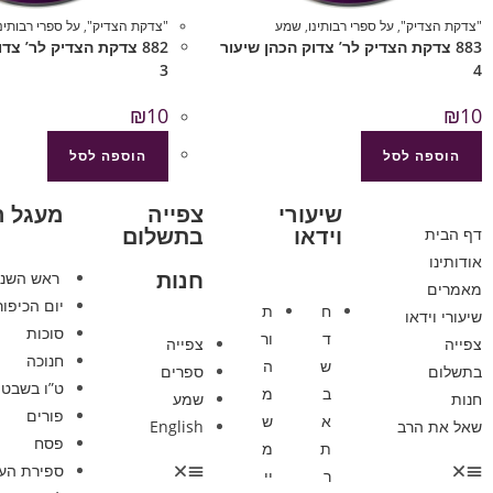
"צדקת הצדיק"
,
על ספרי רבותינו
,
שמע
"צדקת הצדיק"
,
על ספרי רבותינו
883 צדקת הצדיק לר’ צדוק הכהן שיעור
882 צדקת הצדיק לר’ צד
3
4
₪
10
₪
10
הוספה לסל
הוספה לסל
שיעורי
צפייה
מעגל 
וידאו
בתשלום
דף הבית
אודותינו
חנות
ראש השנ
מאמרים
יום הכיפור
ח
ת
שיעורי וידאו
סוכות
ד
ור
צפייה
צפייה
חנוכה
ש
ה
בתשלום
ספרים
ט”ו בשבט
ב
מ
חנות
שמע
פורים
א
ש
שאל את הרב
English
פסח
ת
מ
ספירת הע
ר
יי