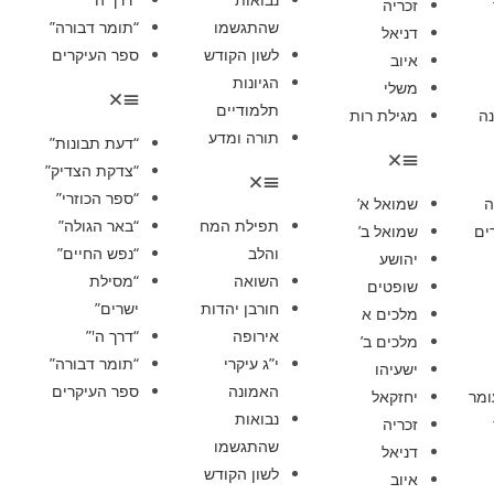
זכריה
שהתגשמו
“תומר דבורה”
דניאל
לשון הקודש
ספר העיקרים
איוב
הגיונות
משלי
תלמודיים
ה
מגילת רות
תורה ומדע
“דעת תבונות”
“צדקת הצדיק”
“ספר הכוזרי”
ה
שמואל א’
תפילת המח
“באר הגולה”
ים
שמואל ב’
והלב
“נפש החיים”
יהושע
השואה
“מסילת
שופטים
חורבן יהדות
ישרים”
מלכים א
אירופה
“דרך ה'”
מלכים ב’
י”ג עיקרי
“תומר דבורה”
ישעיהו
האמונה
ספר העיקרים
ומר
יחזקאל
נבואות
זכריה
שהתגשמו
דניאל
לשון הקודש
איוב