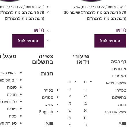
"דעת תבונות"
,
על ספרי רבותינו
,
שמע
"דעת תבונות"
,
על ספרי רבותינו
879 דעת תבונות לרמח”ל שיעור 30
(דעת תבונות לרמח”ל)
(דעת תבונות לרמח”ל)
₪
10
₪
10
הוספה לסל
הוספה לסל
שיעורי
צפייה
מעגל 
וידאו
בתשלום
דף הבית
אודותינו
חנות
ראש השנ
מאמרים
יום הכיפור
ח
ת
שיעורי וידאו
סוכות
ד
ור
צפייה
צפייה
חנוכה
ש
ה
בתשלום
ספרים
ט”ו בשבט
ב
מ
חנות
שמע
פורים
א
ש
שאל את הרב
English
פסח
ת
מ
ספירת הע
ר
יי