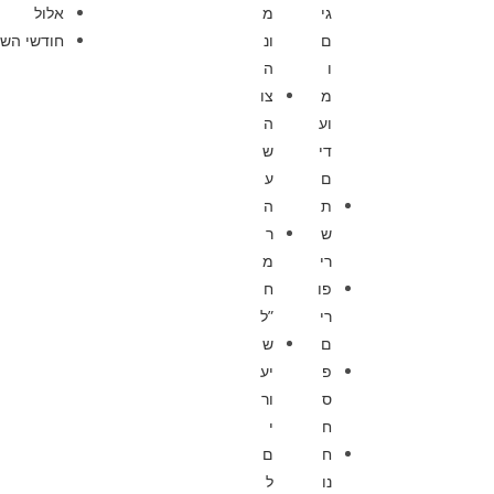
גי
מ
אלול
ם
ונ
חודשי השנ
ו
ה
מ
צו
וע
ה
די
ש
ם
ע
ת
ה
ש
ר
רי
מ
פו
ח
רי
”ל
ם
ש
פ
יע
ס
ור
ח
י
ח
ם
נו
ל