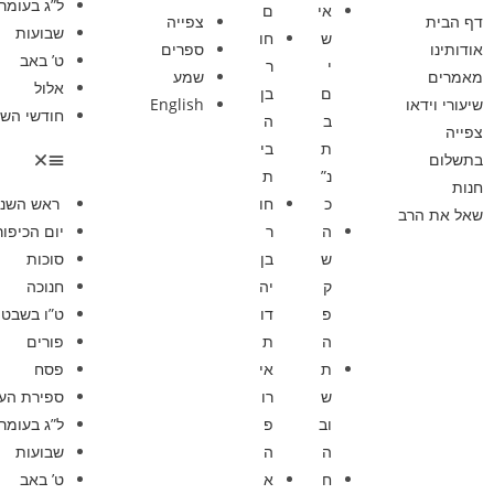
ל”ג בעומר
אי
ם
דף הבית
צפייה
שבועות
ש
חו
אודותינו
ספרים
ט’ באב
י
ר
מאמרים
שמע
אלול
ם
בן
שיעורי וידאו
English
חודשי השנ
ב
ה
צפייה
ת
בי
בתשלום
נ”
ת
חנות
כ
חו
ראש השנ
שאל את הרב
ה
ר
יום הכיפור
ש
בן
סוכות
ק
יה
חנוכה
פ
דו
ט”ו בשבט
ה
ת
פורים
ת
אי
פסח
ש
רו
ספירת הע
וב
פ
ל”ג בעומר
ה
ה
שבועות
ח
א
ט’ באב