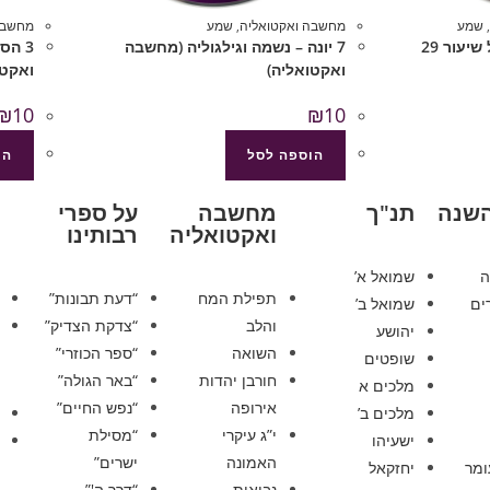
,
שמע
מחשבה ואקטואליה
,
שמע
מחשבה
878 דעת תבונות לרמח”ל שיעור 29
7 יונה – נשמה וגילגוליה (מחשבה
3 הס
ואקטואליה)
ואקטו
₪
10
₪
10
הוספה לסל
הו
השנה
תנ"ך
מחשבה
על ספרי
ואקטואליה
רבותינו
ה
שמואל א’
תפילת המח
“דעת תבונות”
ים
שמואל ב’
והלב
“צדקת הצדיק”
יהושע
השואה
“ספר הכוזרי”
שופטים
חורבן יהדות
“באר הגולה”
מלכים א
אירופה
“נפש החיים”
מלכים ב’
י”ג עיקרי
“מסילת
ישעיהו
האמונה
ישרים”
ומר
יחזקאל
נבואות
“דרך ה'”