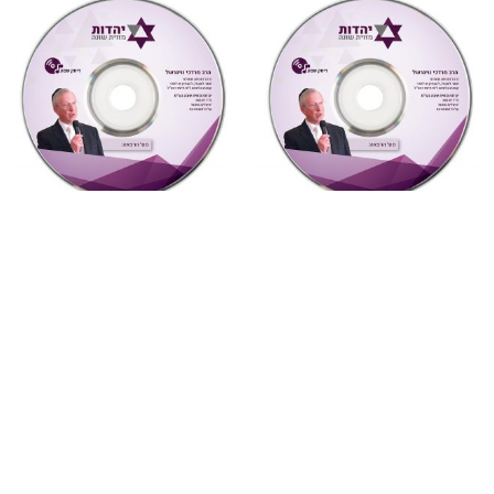
"דעת תבונות"
,
על ספרי רבותינו
,
מחשבה ואקטואליה
,
שמע
שמע
5 ואהבת לרעך כמוך
879 דעת תבונות לרמח”ל
(מחשבה ואקטואליה)
שיעור 30 (דעת תבונות