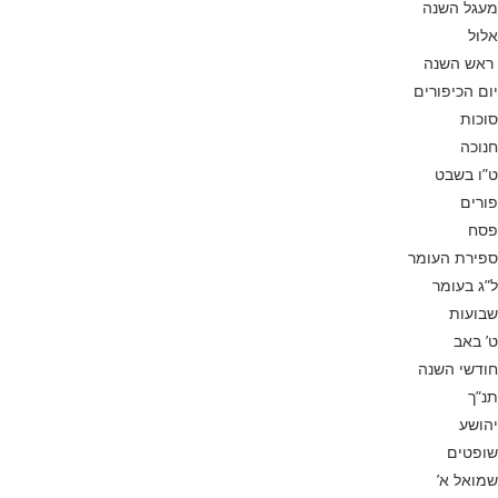
מעגל השנה
אלול
ראש השנה
יום הכיפורים
סוכות
חנוכה
ט”ו בשבט
פורים
פסח
ספירת העומר
ל”ג בעומר
שבועות
ט’ באב
חודשי השנה
תנ”ך
יהושע
שופטים
שמואל א’