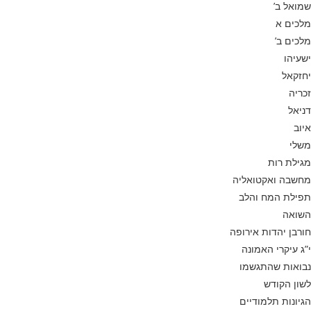
שמואל ב’
מלכים א
מלכים ב’
ישעיהו
יחזקאל
זכריה
דניאל
איוב
משלי
מגילת רות
מחשבה ואקטואליה
תפילת המח והלב
השואה
חורבן יהדות אירופה
י”ג עיקרי האמונה
נבואות שהתגשמו
לשון הקודש
הגיונות תלמודיים