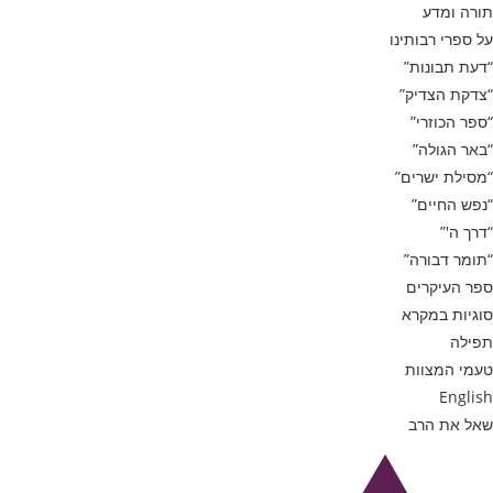
תורה ומדע
על ספרי רבותינו
“דעת תבונות”
“צדקת הצדיק”
“ספר הכוזרי”
“באר הגולה”
“מסילת ישרים”
“נפש החיים”
“דרך ה'”
“תומר דבורה”
ספר העיקרים
סוגיות במקרא
תפילה
טעמי המצוות
English
שאל את הרב