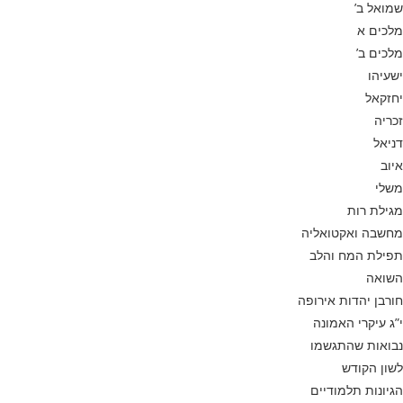
שמואל ב’
מלכים א
מלכים ב’
ישעיהו
יחזקאל
זכריה
דניאל
איוב
משלי
מגילת רות
מחשבה ואקטואליה
תפילת המח והלב
השואה
חורבן יהדות אירופה
י”ג עיקרי האמונה
נבואות שהתגשמו
לשון הקודש
הגיונות תלמודיים