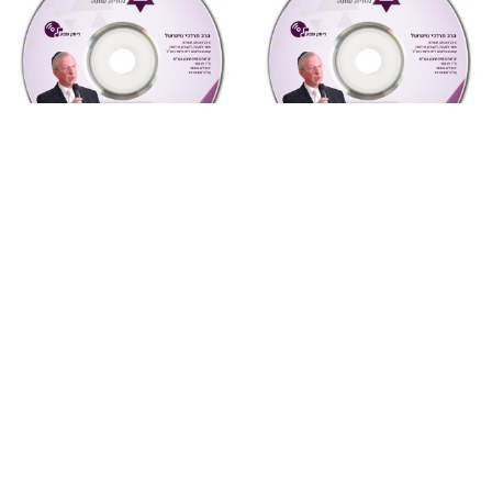
"צדקת הצדיק"
,
על ספרי רבותינו
,
מחשבה ואקטואליה
,
שמע
שמע
5 ואהבת לרעך כמוך
886 צדקת הצדיק לר’ צדוק
(מחשבה ואקטואליה)
הכהן שיעור 7
₪
10
₪
10