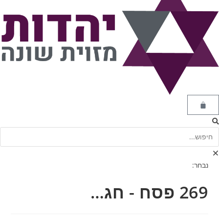
נבחר:
269 פסח - חג…