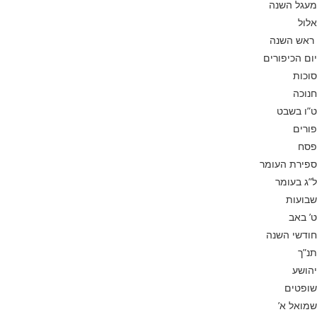
מעגל השנה
אלול
ראש השנה
יום הכיפורים
סוכות
חנוכה
ט”ו בשבט
פורים
פסח
ספירת העומר
ל”ג בעומר
שבועות
ט’ באב
חודשי השנה
תנ”ך
יהושע
שופטים
שמואל א’