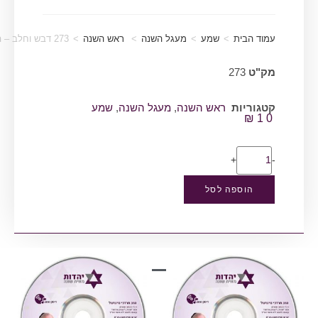
עמוד הבית
>
שמע
>
מעגל השנה
>
ראש השנה
>
273 דבש וחלב – הפיכת הרע לטוב (מעגל השנה, ראש השנה)
מק"ט
273
קטגוריות
ראש השנה
,
מעגל השנה
,
שמע
₪
10
+
-
הוספה לסל
מוצרים קשורים