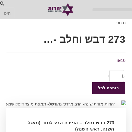
נבחר:
273 דבש וחלב -…
₪
10
+
-
הוספה לסל
273 דבש וחלב – הפיכת הרע לטוב (מעגל
השנה, ראש השנה)