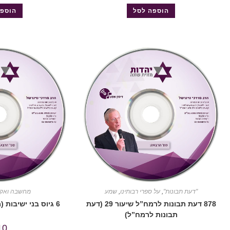
הוספה לסל
הוספה
"דעת תבונות"
,
על ספרי רבותינו
,
שמע
מחשבה ואקט
878 דעת תבונות לרמח”ל שיעור 29 (דעת
6 גיוס בני ישיבות (מחשבה ואקטואליה)
תבונות לרמח”ל)
10