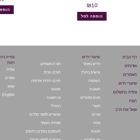
₪
10
הוספה
הוספה לסל
דף הבית
שיעורי וידאו
צפייה בת
חנות
חדש באתר
תורה משמיים
אודותינו
צפייה
אישים בתנ”כ
חורבן הבית
מאמרים
ספרים
השקפה
חורבן יהדות אירופה
שיעורי וידאו
שמע
תשובה
אמונה
צפייה בתשלום
English
חגים ומועדים
צו השעה
חנות
תשרי
רמח”ל
שאל את הרב
פורים
שיעורים לספר מלכים
פסח
ספירת העומר
חנוכה
לעוסקים בקירוב רחוקים
חג החירות
שיעורים לספר הכוזרי