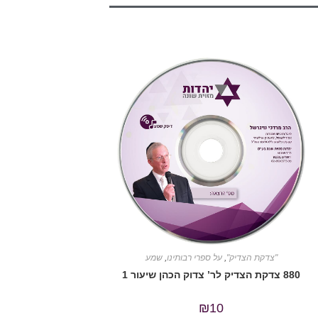
"צדקת הצדיק"
,
על ספרי רבותינו
,
שמע
880 צדקת הצדיק לר’ צדוק הכהן שיעור 1
₪
10