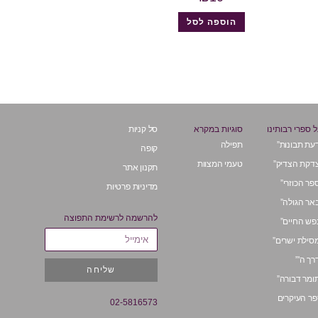
הוספה לסל
 ספרי רבותינו
סוגיות במקרא
סל קניות
עת תבונות”
תפילה
קופה
דקת הצדיק”
טעמי המצוות
תקנון אתר
פר הכוזרי”
מדיניות פרטיות
אר הגולה”
להרשמה לרשימת התפוצה
פש החיים”
סילת ישרים”
רך ה'”
שליחה
ומר דבורה”
ר העיקרים
02-5816573