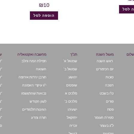
₪
10
 לסל
הוספה לסל
שלום
מעגל השנה
תנ"ך
מחשבה ואקטואליה
על
ראש השנה
שמואל א’
תפילת המח והלב
“ד
יום הכיפורים
שמואל ב’
השואה
“צ
סוכות
יהושע
חורבן יהדות אירופה
“ס
חנוכה
שופטים
י”ג עיקרי האמונה
“ב
ט”ו בשבט
מלכים א
נבואות שהתגשמו
“נ
פורים
מלכים ב’
לשון הקודש
“מ
פסח
ישעיהו
הגיונות תלמודיים
“ד
ספירת העומר
יחזקאל
תורה ומדע
“ת
ל”ג בעומר
זכריה
ספ
שבועות
דניאל