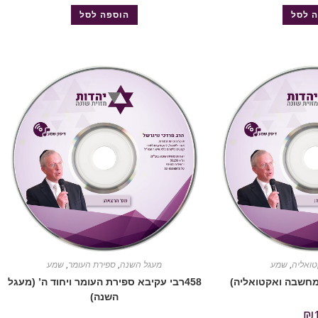
 לסל
הוספה לסל
ואליה
,
שמע
מעגל השנה
,
ספירת העומר
,
שמע
458רבי עקיבא ספירת העומר ויחוד ה’ (מעגל
השנה)
₪