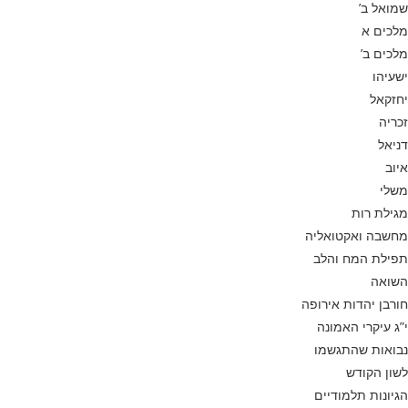
שמואל ב’
מלכים א
מלכים ב’
ישעיהו
יחזקאל
זכריה
דניאל
איוב
משלי
מגילת רות
מחשבה ואקטואליה
תפילת המח והלב
השואה
חורבן יהדות אירופה
י”ג עיקרי האמונה
נבואות שהתגשמו
לשון הקודש
הגיונות תלמודיים