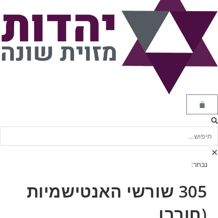
נבחר:
305 שורשי האנטישמיות
(חורבן…