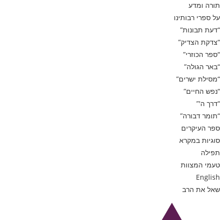
תורה ומדע
על ספרי רבותינו
“דעת תבונות”
“צדקת הצדיק”
“ספר הכוזרי”
“באר הגולה”
“מסילת ישרים”
“נפש החיים”
“דרך ה'”
“תומר דבורה”
ספר העיקרים
סוגיות במקרא
תפילה
טעמי המצוות
English
שאל את הרב