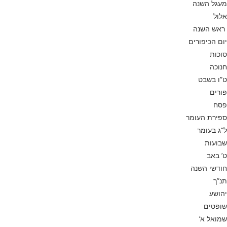
מעגל השנה
אלול
ראש השנה
יום הכיפורים
סוכות
חנוכה
ט”ו בשבט
פורים
פסח
ספירת העומר
ל”ג בעומר
שבועות
ט’ באב
חודשי השנה
תנ”ך
יהושע
שופטים
שמואל א’