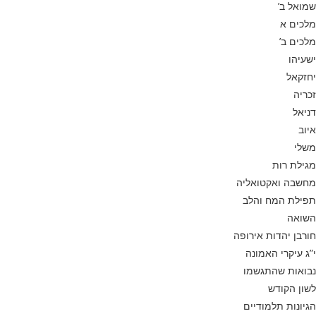
שמואל ב’
מלכים א
מלכים ב’
ישעיהו
יחזקאל
זכריה
דניאל
איוב
משלי
מגילת רות
מחשבה ואקטואליה
תפילת המח והלב
השואה
חורבן יהדות אירופה
י”ג עיקרי האמונה
נבואות שהתגשמו
לשון הקודש
הגיונות תלמודיים