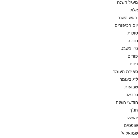
מעגל השנה
אלול
ראש השנה
יום הכיפורים
סוכות
חנוכה
ט”ו בשבט
פורים
פסח
ספירת העומר
ל”ג בעומר
שבועות
ט’ באב
חודשי השנה
תנ”ך
יהושע
שופטים
שמואל א’