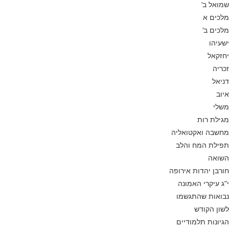
שמואל ב’
מלכים א
מלכים ב’
ישעיהו
יחזקאל
זכריה
דניאל
איוב
משלי
מגילת רות
מחשבה ואקטואליה
תפילת המח והלב
השואה
חורבן יהדות אירופה
י”ג עיקרי האמונה
נבואות שהתגשמו
לשון הקודש
הגיונות תלמודיים