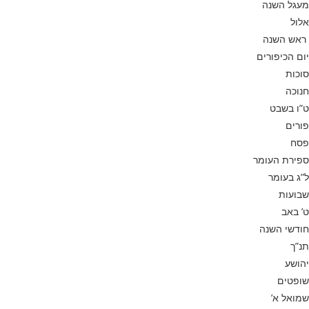
מעגל השנה
אלול
ראש השנה
יום הכיפורים
סוכות
חנוכה
ט”ו בשבט
פורים
פסח
ספירת העומר
ל”ג בעומר
שבועות
ט’ באב
חודשי השנה
תנ”ך
יהושע
שופטים
שמואל א’