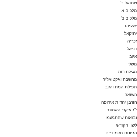
שמואל ב’
מלכים א
מלכים ב’
ישעיהו
יחזקאל
זכריה
דניאל
איוב
משלי
מגילת רות
מחשבה ואקטואליה
תפילת המח והלב
השואה
חורבן יהדות אירופה
י”ג עיקרי האמונה
נבואות שהתגשמו
לשון הקודש
הגיונות תלמודיים