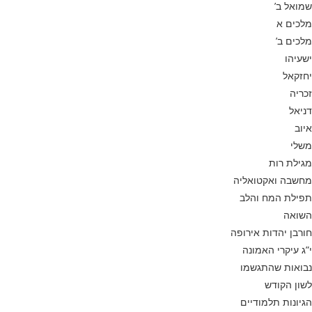
שמואל ב’
מלכים א
מלכים ב’
ישעיהו
יחזקאל
זכריה
דניאל
איוב
משלי
מגילת רות
מחשבה ואקטואליה
תפילת המח והלב
השואה
חורבן יהדות אירופה
י”ג עיקרי האמונה
נבואות שהתגשמו
לשון הקודש
הגיונות תלמודיים