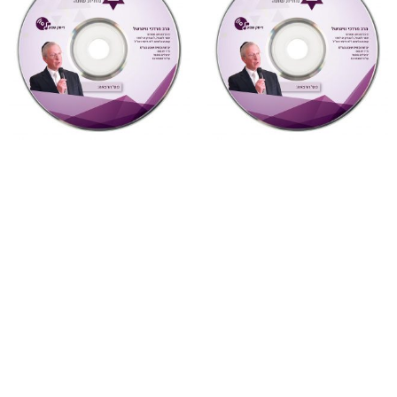
"דעת תבונות"
,
על ספרי רבותינו
,
מחשבה ואקטואליה
,
שמע
שמע
4 חטא העגל ואנחנו
879 דעת תבונות לרמח”ל
(מחשבה ואקטואליה)
שיעור 30 (דעת תבונות
לרמח”ל)
₪
10