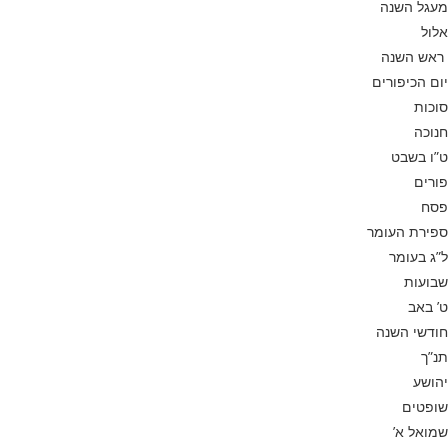
מעגל השנה
אלול
ראש השנה
יום הכיפורים
סוכות
חנוכה
ט”ו בשבט
פורים
פסח
ספירת העומר
ל”ג בעומר
שבועות
ט’ באב
חודשי השנה
תנ”ך
יהושע
שופטים
שמואל א’