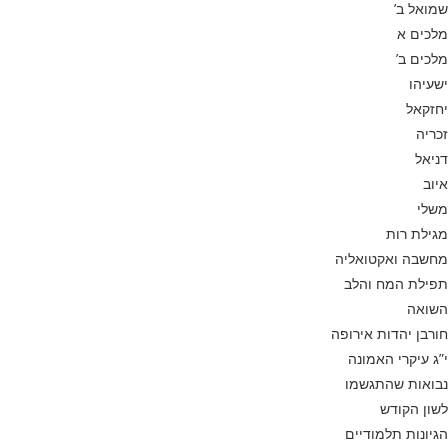
שמואל ב’
מלכים א
מלכים ב’
ישעיהו
יחזקאל
זכריה
דניאל
איוב
משלי
מגילת רות
מחשבה ואקטואליה
תפילת המח והלב
השואה
חורבן יהדות אירופה
י”ג עיקרי האמונה
נבואות שהתגשמו
לשון הקודש
הגיונות תלמודיים