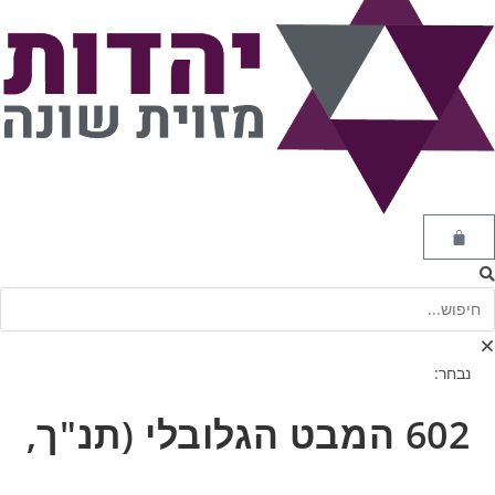
נבחר:
602 המבט הגלובלי (תנ"ך,
…