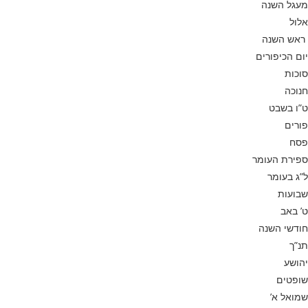
מעגל השנה
אלול
ראש השנה
יום הכיפורים
סוכות
חנוכה
ט”ו בשבט
פורים
פסח
ספירת העומר
ל”ג בעומר
שבועות
ט’ באב
חודשי השנה
תנ”ך
יהושע
שופטים
שמואל א’