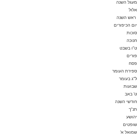
מעגל השנה
אלול
ראש השנה
יום הכיפורים
סוכות
חנוכה
ט”ו בשבט
פורים
פסח
ספירת העומר
ל”ג בעומר
שבועות
ט’ באב
חודשי השנה
תנ”ך
יהושע
שופטים
שמואל א’