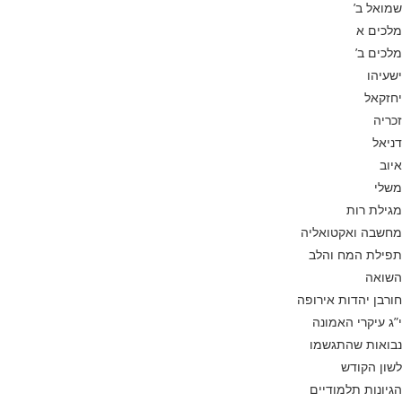
שמואל ב’
מלכים א
מלכים ב’
ישעיהו
יחזקאל
זכריה
דניאל
איוב
משלי
מגילת רות
מחשבה ואקטואליה
תפילת המח והלב
השואה
חורבן יהדות אירופה
י”ג עיקרי האמונה
נבואות שהתגשמו
לשון הקודש
הגיונות תלמודיים