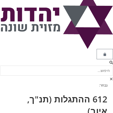
נבחר:
612 ההתגלות (תנ"ך,
איוב)