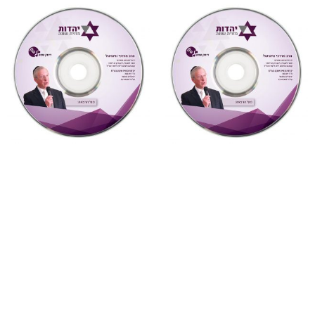
"דעת תבונות"
,
על ספרי רבותינו
,
מחשבה ואקטואליה
,
שמע
שמע
7 יונה – נשמה וגילגוליה
878 דעת תבונות לרמח”ל
(מחשבה ואקטואליה)
שיעור 29 (דעת תבונות