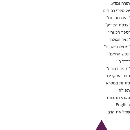
תורה ומדע
על ספרי רבותינו
“דעת תבונות”
“צדקת הצדיק”
“ספר הכוזרי”
“באר הגולה”
“מסילת ישרים”
“נפש החיים”
“דרך ה'”
“תומר דבורה”
ספר העיקרים
סוגיות במקרא
תפילה
טעמי המצוות
English
שאל את הרב