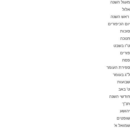
מעגל השנה
אלול
ראש השנה
יום הכיפורים
סוכות
חנוכה
ט”ו בשבט
פורים
פסח
ספירת העומר
ל”ג בעומר
שבועות
ט’ באב
חודשי השנה
תנ”ך
יהושע
שופטים
שמואל א’