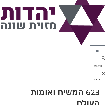
נבחר:
623 המשיח ואומות
העולם…