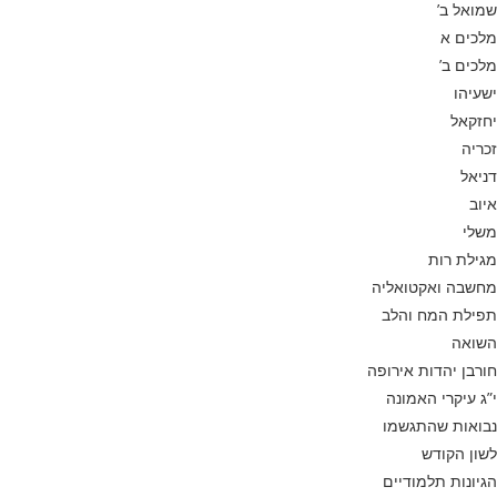
שמואל ב’
מלכים א
מלכים ב’
ישעיהו
יחזקאל
זכריה
דניאל
איוב
משלי
מגילת רות
מחשבה ואקטואליה
תפילת המח והלב
השואה
חורבן יהדות אירופה
י”ג עיקרי האמונה
נבואות שהתגשמו
לשון הקודש
הגיונות תלמודיים