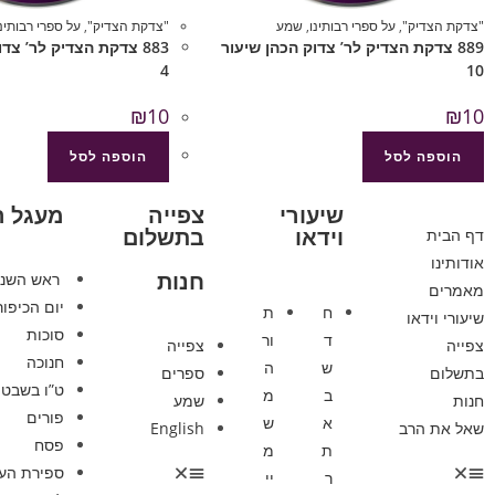
"צדקת הצדיק"
,
על ספרי רבותינו
,
שמע
"צדקת הצדיק"
,
על ספרי רבותינו
889 צדקת הצדיק לר’ צדוק הכהן שיעור
883 צדקת הצדיק לר’ צד
4
10
₪
10
₪
10
הוספה לסל
הוספה לסל
שיעורי
צפייה
מעגל 
וידאו
בתשלום
דף הבית
אודותינו
חנות
ראש השנ
מאמרים
יום הכיפור
ח
ת
שיעורי וידאו
סוכות
ד
ור
צפייה
צפייה
חנוכה
ש
ה
בתשלום
ספרים
ט”ו בשבט
ב
מ
חנות
שמע
פורים
א
ש
שאל את הרב
English
פסח
ת
מ
ספירת הע
ר
יי