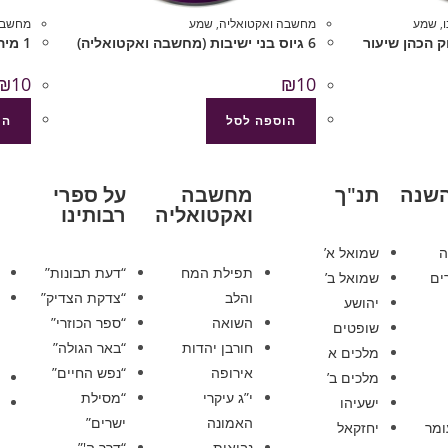
,
שמע
מחשבה ואקטואליה
,
שמע
מחשבה
וק הכהן שיעור
6 גיוס בני ישיבות (מחשבה ואקטואליה)
1 מיהו יהודי (מחשבה ואקטואליה)
₪
10
₪
10
הוספה לסל
הו
השנה
תנ"ך
מחשבה
על ספרי
ואקטואליה
רבותינו
ה
שמואל א’
תפילת המח
“דעת תבונות”
ים
שמואל ב’
והלב
“צדקת הצדיק”
יהושע
השואה
“ספר הכוזרי”
שופטים
חורבן יהדות
“באר הגולה”
מלכים א
אירופה
“נפש החיים”
מלכים ב’
י”ג עיקרי
“מסילת
ישעיהו
האמונה
ישרים”
ומר
יחזקאל
נבואות
“דרך ה'”