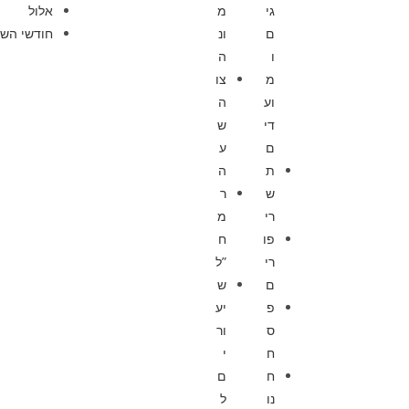
גי
מ
אלול
ם
ונ
חודשי השנ
ו
ה
מ
צו
וע
ה
די
ש
ם
ע
ת
ה
ש
ר
רי
מ
פו
ח
רי
”ל
ם
ש
פ
יע
ס
ור
ח
י
ח
ם
נו
ל