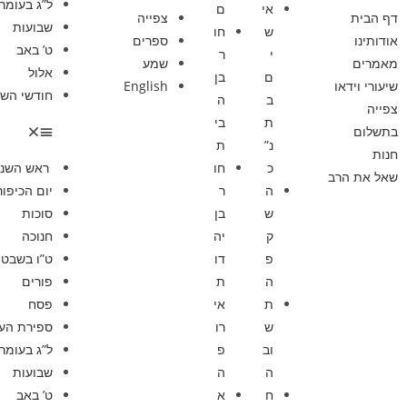
ל”ג בעומר
אי
ם
דף הבית
צפייה
שבועות
ש
חו
אודותינו
ספרים
ט’ באב
י
ר
מאמרים
שמע
אלול
ם
בן
שיעורי וידאו
English
חודשי השנ
ב
ה
צפייה
ת
בי
בתשלום
נ”
ת
חנות
כ
חו
ראש השנ
שאל את הרב
ה
ר
יום הכיפור
ש
בן
סוכות
ק
יה
חנוכה
פ
דו
ט”ו בשבט
ה
ת
פורים
ת
אי
פסח
ש
רו
ספירת הע
וב
פ
ל”ג בעומר
ה
ה
שבועות
ח
א
ט’ באב