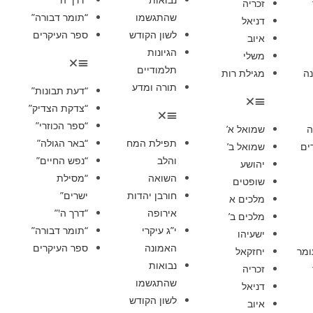
זכריה
שהתגשמו
“תומר דבורה”
דניאל
לשון הקודש
ספר העיקרים
איוב
הגיונות
משלי
תלמודיים
ה
מגילת רות
תורה ומדע
“דעת תבונות”
“צדקת הצדיק”
“ספר הכוזרי”
ה
שמואל א’
תפילת המח
“באר הגולה”
ים
שמואל ב’
והלב
“נפש החיים”
יהושע
השואה
“מסילת
שופטים
חורבן יהדות
ישרים”
מלכים א
אירופה
“דרך ה'”
מלכים ב’
י”ג עיקרי
“תומר דבורה”
ישעיהו
האמונה
ספר העיקרים
ומר
יחזקאל
נבואות
זכריה
שהתגשמו
דניאל
לשון הקודש
איוב