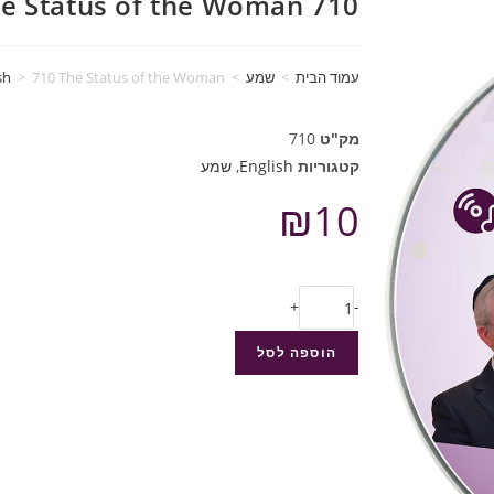
710 The Status of the Woman
עמוד הבית
>
שמע
>
710 The Status of the Woman
>
sh
מק"ט
710
קטגוריות
English
,
שמע
₪
10
+
-
הוספה לסל