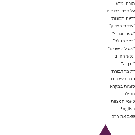
תורה ומדע
על ספרי רבותינו
“דעת תבונות”
“צדקת הצדיק”
“ספר הכוזרי”
“באר הגולה”
“מסילת ישרים”
“נפש החיים”
“דרך ה'”
“תומר דבורה”
ספר העיקרים
סוגיות במקרא
תפילה
טעמי המצוות
English
שאל את הרב