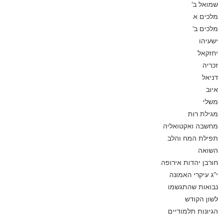
שמואל ב’
מלכים א
מלכים ב’
ישעיהו
יחזקאל
זכריה
דניאל
איוב
משלי
מגילת רות
מחשבה ואקטואליה
תפילת המח והלב
השואה
חורבן יהדות אירופה
י”ג עיקרי האמונה
נבואות שהתגשמו
לשון הקודש
הגיונות תלמודיים