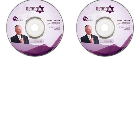
"דעת תבונות"
,
על ספרי רבותינו
,
מחשבה ואקטואליה
,
שמע
שמע
4 חטא העגל ואנחנו
877 דעת תבונות לרמח”ל
(מחשבה ואקטואליה)
שיעור 28 (דעת תבונות