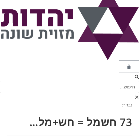
נבחר:
73 חשמל = חש+מל…