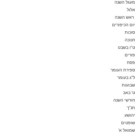
מעגל השנה
אלול
ראש השנה
יום הכיפורים
סוכות
חנוכה
ט”ו בשבט
פורים
פסח
ספירת העומר
ל”ג בעומר
שבועות
ט’ באב
חודשי השנה
תנ”ך
יהושע
שופטים
שמואל א’