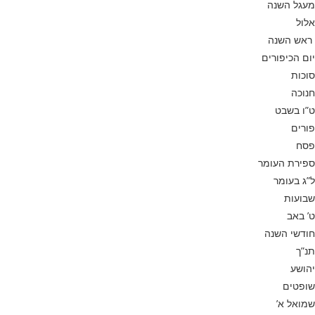
מעגל השנה
אלול
ראש השנה
יום הכיפורים
סוכות
חנוכה
ט”ו בשבט
פורים
פסח
ספירת העומר
ל”ג בעומר
שבועות
ט’ באב
חודשי השנה
תנ”ך
יהושע
שופטים
שמואל א’