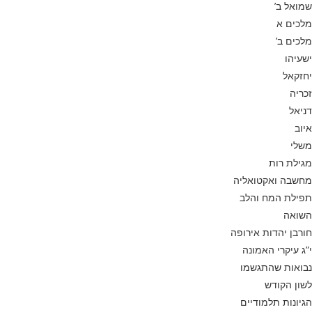
שמואל ב’
מלכים א
מלכים ב’
ישעיהו
יחזקאל
זכריה
דניאל
איוב
משלי
מגילת רות
מחשבה ואקטואליה
תפילת המח והלב
השואה
חורבן יהדות אירופה
י”ג עיקרי האמונה
נבואות שהתגשמו
לשון הקודש
הגיונות תלמודיים